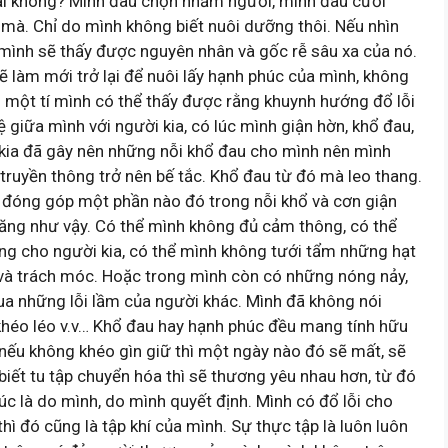
hải không? Mình đâu chọn nhầm người, mình đâu cưới
mà. Chỉ do mình không biết nuôi dưỡng thôi. Nếu nhìn
mình sẽ thấy được nguyên nhân và gốc rễ sâu xa của nó.
ẽ làm mới trở lại để nuôi lấy hạnh phúc của mình, không
 một tí mình có thể thấy được rằng khuynh hướng đổ lỗi
 giữa mình với người kia, có lúc mình giận hờn, khổ đau,
i kia đã gây nên những nỗi khổ đau cho mình nên mình
ruyền thông trở nên bế tắc. Khổ đau từ đó mà leo thang.
ã đóng góp một phần nào đó trong nỗi khổ và cơn giận
 năng như vậy. Có thể mình không đủ cảm thông, có thể
ng cho người kia, có thể mình không tưới tẩm những hạt
n và trách móc. Hoặc trong mình còn có những nóng nảy,
ua những lỗi lầm của người khác. Mình đã không nói
khéo léo v.v… Khổ đau hay hạnh phúc đều mang tính hữu
 nếu không khéo gìn giữ thì một ngày nào đó sẽ mất, sẽ
iết tu tập chuyển hóa thì sẽ thương yêu nhau hơn, từ đó
c là do mình, do mình quyết định. Mình có đổ lỗi cho
hì đó cũng là tập khí của mình. Sự thực tập là luôn luôn