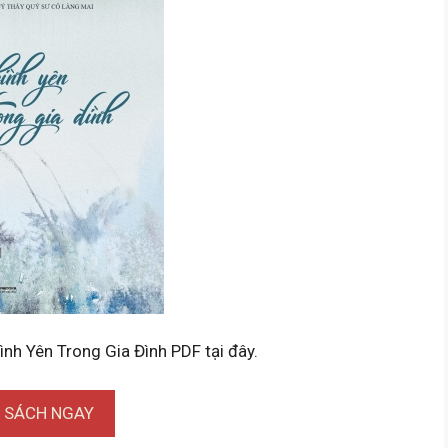
ình Yên Trong Gia Đình PDF tại đây.
I SÁCH NGAY