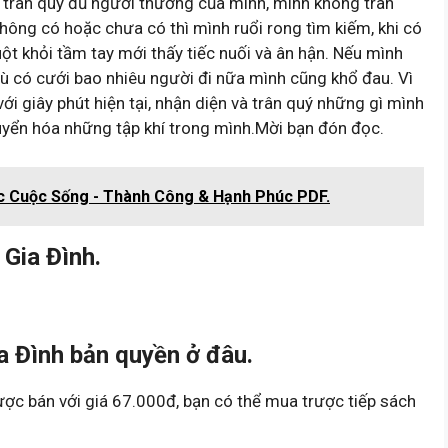
ng trân quý đủ người thương của mình, mình không trân
ông có hoặc chưa có thì mình ruổi rong tìm kiếm, khi có
 tuột khỏi tầm tay mới thấy tiếc nuối và ân hận. Nếu mình
dù có cưới bao nhiêu người đi nữa mình cũng khổ đau. Vì
với giây phút hiện tại, nhận diện và trân quý những gì mình
huyển hóa những tập khí trong mình.Mời bạn đón đọc.
c Cuộc Sống - Thành Công & Hạnh Phúc PDF.
Gia Đình.
a Đình bản quyền ở đâu.
ợc bán với giá 67.000đ, bạn có thể mua trược tiếp sách