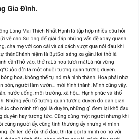
g Gia Đình.
 ông Làng Mai Thích Nhất Hạnh là tập hợp nhiều câu hỏi
gửi về cho Sư ông để giải đáp những vấn đề xoay quanh
ng, cha mẹ với con cái và cả cách vượt qua nỗi đau khi
ự thânChánh niệm là BụtSoi sáng xa gần,Hơi thở là
nh cầnThở vào, thở raLà hoa tươi mátLà núi vững
ng”Cuộc đời là một chuỗi tương quan tương duyên.
bông hoa, không thể tự nó mà hình thành. Hoa phải nhờ
ân bón, người làm vườn… mới hình thành. Mình cũng vậy,
 ăn, nước uống, môi trường, xã hội… Hạnh phúc và khổ
ành. Những yếu tố tương quan tương duyên đó dân gian
húc cho mình thì gọi là duyên, những gì đem lại khổ đau
ơng duyên hay tương tức. Cũng cùng một người nhưng khi
ồi cũng người ấy, cũng tình thương ấy nhưng vì mình
g lớn lên để rồi khổ đau, thì lại gọi là mình có nợ với