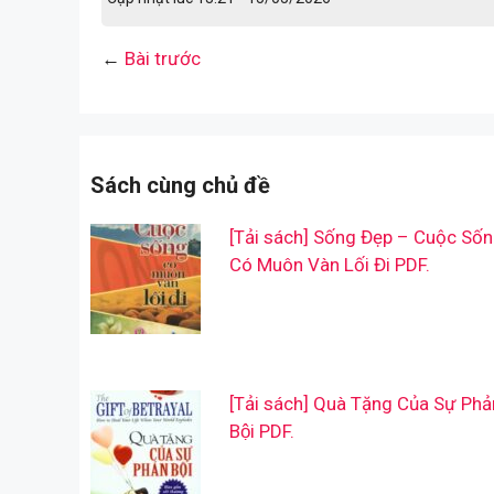
←
Bài trước
Sách cùng chủ đề
[Tải sách] Sống Đẹp – Cuộc Số
Có Muôn Vàn Lối Đi PDF.
[Tải sách] Quà Tặng Của Sự Phả
Bội PDF.