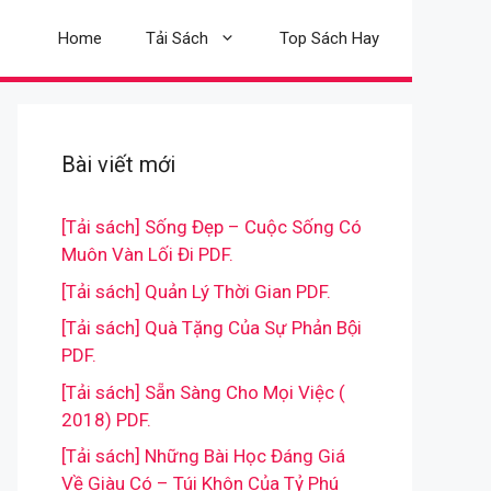
Home
Tải Sách
Top Sách Hay
Bài viết mới
[Tải sách] Sống Đẹp – Cuộc Sống Có
Muôn Vàn Lối Đi PDF.
[Tải sách] Quản Lý Thời Gian PDF.
[Tải sách] Quà Tặng Của Sự Phản Bội
PDF.
[Tải sách] Sẵn Sàng Cho Mọi Việc (
2018) PDF.
[Tải sách] Những Bài Học Đáng Giá
Về Giàu Có – Túi Khôn Của Tỷ Phú