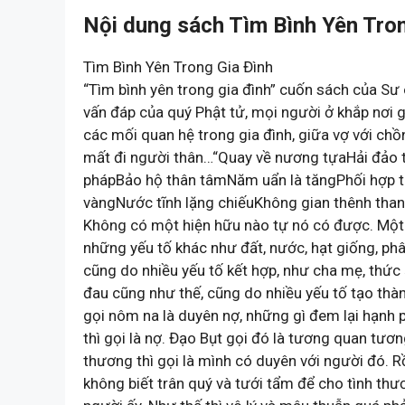
Nội dung sách Tìm Bình Yên Tron
Tìm Bình Yên Trong Gia Đình
“Tìm bình yên trong gia đình” cuốn sách của Sư
vấn đáp của quý Phật tử, mọi người ở khắp nơi 
các mối quan hệ trong gia đình, giữa vợ với chồ
mất đi người thân…“Quay về nương tựaHải đảo t
phápBảo hộ thân tâmNăm uẩn là tăngPhối hợp ti
vàngNước tĩnh lặng chiếuKhông gian thênh tha
Không có một hiện hữu nào tự nó có được. Một 
những yếu tố khác như đất, nước, hạt giống, ph
cũng do nhiều yếu tố kết hợp, như cha mẹ, thức
đau cũng như thế, cũng do nhiều yếu tố tạo th
gọi nôm na là duyên nợ, những gì đem lại hạnh p
thì gọi là nợ. Đạo Bụt gọi đó là tương quan tư
thương thì gọi là mình có duyên với người đó. R
không biết trân quý và tưới tẩm để cho tình thươn