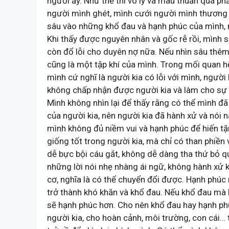
người ấy. Như thế thì vô lý và mâu thuẫn quá p
người mình ghét, mình cưới người mình thương 
sâu vào những khổ đau và hạnh phúc của mình, 
Khi thấy được nguyên nhân và gốc rễ rồi, mình s
còn đổ lỗi cho duyên nợ nữa. Nếu nhìn sâu thêm
cũng là một tập khí của mình. Trong mối quan hệ
mình cứ nghĩ là người kia có lỗi với mình, ngườ
không chấp nhận được người kia và làm cho sự t
Mình không nhìn lại để thấy rằng có thể mình đ
của người kia, nên người kia đã hành xử và nói
mình không đủ niềm vui và hạnh phúc để hiến tặ
giống tốt trong người kia, mà chỉ có than phiề
dễ bực bội cáu gắt, không dễ dàng tha thứ bỏ q
những lời nói nhẹ nhàng ái ngữ, không hành xử 
cơ, nghĩa là có thể chuyển đổi được. Hạnh phúc
trở thành khó khăn và khổ đau. Nếu khổ đau mà b
sẽ hạnh phúc hơn. Cho nên khổ đau hay hạnh phú
người kia, cho hoàn cảnh, môi trường, con cái… t