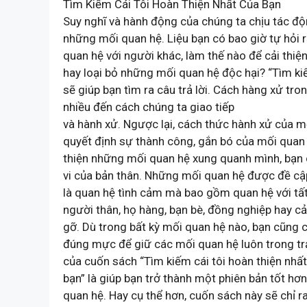
Tìm Kiếm Cái Tôi Hoàn Thiện Nhất Của Bạn
Suy nghĩ và hành động của chúng ta chịu tác độ
những mối quan hệ. Liệu bạn có bao giờ tự hỏi r
quan hệ với người khác, làm thế nào để cải thi
hay loại bỏ những mối quan hệ độc hại? “Tìm kiế
sẽ giúp bạn tìm ra câu trả lời. Cách hàng xử t
nhiều đến cách chúng ta giao tiếp
và hành xử. Ngược lại, cách thức hành xử của 
quyết định sự thành công, gắn bó của mối quan 
thiện những mối quan hệ xung quanh mình, bạn c
vi của bản thân. Những mối quan hệ được đề cậ
là quan hệ tình cảm mà bao gồm quan hệ với t
người thân, họ hàng, bạn bè, đồng nghiệp hay c
gỡ. Dù trong bất kỳ mối quan hệ nào, bạn cũng c
đúng mực để giữ các mối quan hệ luôn trong tr
của cuốn sách “Tìm kiếm cái tôi hoàn thiện nhấ
bạn” là giúp bạn trở thành một phiên bản tốt hơ
quan hệ. Hay cụ thể hơn, cuốn sách này sẽ chỉ r