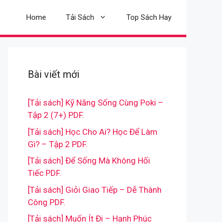
Home
Tải Sách
Top Sách Hay
Bài viết mới
[Tải sách] Kỹ Năng Sống Cùng Poki –
Tập 2 (7+) PDF.
[Tải sách] Học Cho Ai? Học Để Làm
Gì? – Tập 2 PDF.
[Tải sách] Để Sống Mà Không Hối
Tiếc PDF.
[Tải sách] Giỏi Giao Tiếp – Dễ Thành
Công PDF.
[Tải sách] Muốn Ít Đi – Hạnh Phúc