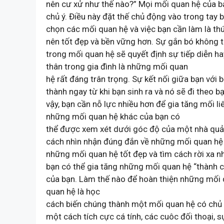
nên cư xử như thế nào?” Mọi mối quan hệ của b
chủ ý. Điều này đặt thế chủ động vào trong tay 
chọn các mối quan hệ và việc bạn cần làm là th
nên tốt đẹp và bền vững hơn. Sự gắn bó không tự
trong mối quan hệ sẽ quyết định sự tiếp diễn h
thân trong gia đình là những mối quan
hệ rất đáng trân trọng. Sự kết nối giữa bạn với
thành ngay từ khi bạn sinh ra và nó sẽ đi theo 
vậy, bạn cần nỗ lực nhiều hơn để gia tăng mối liê
những mối quan hệ khác của bạn có
thể được xem xét dưới góc độ của một nhà quản 
cách nhìn nhận đúng đắn về những mối quan hệ m
những mối quan hệ tốt đẹp và tìm cách rời xa n
bạn có thể gia tăng những mối quan hệ “thành 
của bạn. Làm thế nào để hoàn thiện những mối 
quan hệ là học
cách biến chúng thành một mối quan hệ có chủ ý
một cách tích cực cá tính, các cuôc đối thoại, 