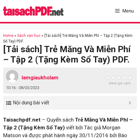
Skip
to
Menu
content
Home
»
Sách văn học
»
[Tải sách] Trẻ Măng Và Miễn Phí – Tập 2 (Tặng Kèm
Sổ Tay) PDF.
[Tải sách] Trẻ Măng Và Miễn Phí
– Tập 2 (Tặng Kèm Sổ Tay) PDF.
lamgiaukholam
Đánh giá sách
10:16 - 08/03/2023
Nội dung bài viết
Taisachpdf.net
– Quyển sách
Trẻ Măng Và Miễn Phí –
Tập 2 (Tặng Kèm Sổ Tay)
viết bởi Tác giả Morgan
Matson và được phát hành ngày 30/11/2016 bởi Báo