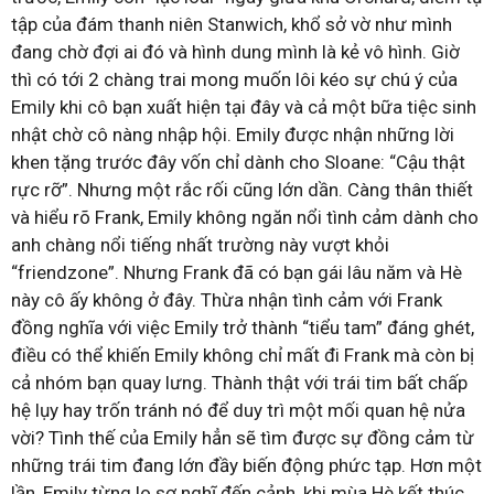
tập của đám thanh niên Stanwich, khổ sở vờ như mình
đang chờ đợi ai đó và hình dung mình là kẻ vô hình. Giờ
thì có tới 2 chàng trai mong muốn lôi kéo sự chú ý của
Emily khi cô bạn xuất hiện tại đây và cả một bữa tiệc sinh
nhật chờ cô nàng nhập hội. Emily được nhận những lời
khen tặng trước đây vốn chỉ dành cho Sloane: “Cậu thật
rực rỡ”. Nhưng một rắc rối cũng lớn dần. Càng thân thiết
và hiểu rõ Frank, Emily không ngăn nổi tình cảm dành cho
anh chàng nổi tiếng nhất trường này vượt khỏi
“friendzone”. Nhưng Frank đã có bạn gái lâu năm và Hè
này cô ấy không ở đây. Thừa nhận tình cảm với Frank
đồng nghĩa với việc Emily trở thành “tiểu tam” đáng ghét,
điều có thể khiến Emily không chỉ mất đi Frank mà còn bị
cả nhóm bạn quay lưng. Thành thật với trái tim bất chấp
hệ lụy hay trốn tránh nó để duy trì một mối quan hệ nửa
vời? Tình thế của Emily hẳn sẽ tìm được sự đồng cảm từ
những trái tim đang lớn đầy biến động phức tạp. Hơn một
lần, Emily từng lo sợ nghĩ đến cảnh, khi mùa Hè kết thúc,