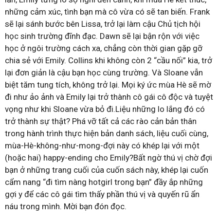
những cảm xúc, tình bạn mà cô vừa có sẽ tan biến. Frank
sẽ lại sánh bước bên Lissa, trở lại làm cậu Chủ tịch hội
học sinh trường đĩnh đạc. Dawn sẽ lại bận rộn với việc
học ở ngôi trường cách xa, chẳng còn thời gian gặp gỡ
chia sẻ với Emily. Collins khi không còn 2 “cầu nối” kia, trở
lại đơn giản là cậu bạn học cùng trường. Và Sloane vẫn
biệt tăm tung tích, không trở lại. Mọi ký ức mùa Hè sẽ mờ
đi như ảo ảnh và Emily lại trở thành cô gái cô độc và tuyệt
vọng như khi Sloane vừa bỏ đi.Liệu những lo lắng đó có
trở thành sự thật? Phá vỡ tất cả các rào cản bản thân
trong hành trình thực hiện bản danh sách, liệu cuối cùng,
mùa-Hè-không-như-mong-đợi này có khép lại với một
(hoặc hai) happy-ending cho Emily?Bất ngờ thú vị chờ đợi
bạn ở những trang cuối của cuốn sách này, khép lại cuốn
cẩm nang “đi tìm nàng hotgirl trong bạn” đầy ắp những
gợi y để các cô gái tìm thấy phần thú vị và quyến rũ ẩn
náu trong mình. Mời bạn đón đọc.