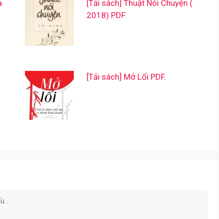
a
[Tải sách] Thuật Nói Chuyện (
2018) PDF.
[Tải sách] Mở Lối PDF.