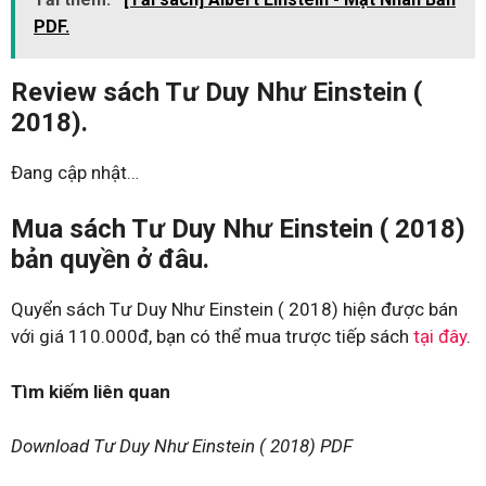
PDF.
Review sách Tư Duy Như Einstein (
2018).
Đang cập nhật…
Mua sách Tư Duy Như Einstein ( 2018)
bản quyền ở đâu.
Quyển sách Tư Duy Như Einstein ( 2018) hiện được bán
với giá 110.000đ, bạn có thể mua trược tiếp sách
tại đây
.
Tìm kiếm liên quan
Download Tư Duy Như Einstein ( 2018) PDF