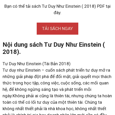
Bạn có thể tải sách Tư Duy Như Einstein ( 2018) PDF tại
đây.
TẢI SÁCH NGAY
Nội dung sách Tư Duy Như Einstein (
2018).
Tư Duy Như Einstein (Tái Bản 2018)
Tư duy như Einstein – cuốn sách phát triển tư duy mở ra
những giải pháp đột phá để đối mặt, giải quyết mọi thách
thức trong học tập, công việc, cuộc sống, các mối quan
hệ, để không ngừng sáng tạo và phát triển mỗi
ngày.Không phải ai cũng là thiên tài, nhưng chúng ta hoàn
toàn có thể có lối tư duy của một thiên tài. Chúng ta
không nhất thiết phải là nhà khoa học, không nhất thiết