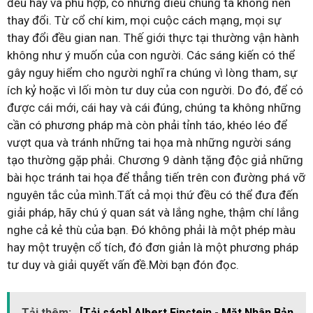
đều hay và phù hợp, có những điều chúng ta không nên
thay đổi. Từ cổ chí kim, mọi cuộc cách mạng, mọi sự
thay đổi đều gian nan. Thế giới thực tại thường vận hành
không như ý muốn của con người. Các sáng kiến có thể
gây nguy hiểm cho người nghĩ ra chúng vì lòng tham, sự
ích kỷ hoặc vì lối mòn tư duy của con người. Do đó, để có
được cái mới, cái hay và cái đúng, chúng ta không những
cần có phương pháp mà còn phải tỉnh táo, khéo léo để
vượt qua và tránh những tai họa mà những người sáng
tạo thường gặp phải. Chương 9 dành tặng độc giả những
bài học tránh tai họa để thẳng tiến trên con đường phá vỡ
nguyên tắc của mình.Tất cả mọi thứ đều có thể đưa đến
giải pháp, hãy chú ý quan sát và lắng nghe, thậm chí lắng
nghe cả kẻ thù của bạn. Đó không phải là một phép màu
hay một truyện cổ tích, đó đơn giản là một phương pháp
tư duy và giải quyết vấn đề.Mời bạn đón đọc.
Tải thêm:
[Tải sách] Albert Einstein - Mặt Nhân Bản