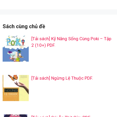
Sách cùng chủ đề
[Tải sách] Kỹ Năng Sống Cùng Poki – Tập
2 (10+) PDF.
[Tải sách] Ngừng Lệ Thuộc PDF.