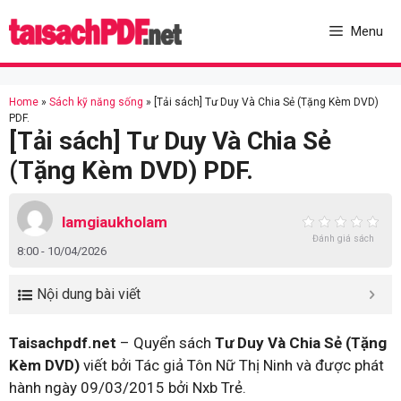
Skip
to
Menu
content
Home
»
Sách kỹ năng sống
»
[Tải sách] Tư Duy Và Chia Sẻ (Tặng Kèm DVD)
PDF.
[Tải sách] Tư Duy Và Chia Sẻ
(Tặng Kèm DVD) PDF.
lamgiaukholam
Đánh giá sách
8:00 - 10/04/2026
Nội dung bài viết
Taisachpdf.net
– Quyển sách
Tư Duy Và Chia Sẻ (Tặng
Kèm DVD)
viết bởi Tác giả Tôn Nữ Thị Ninh và được phát
hành ngày 09/03/2015 bởi Nxb Trẻ.