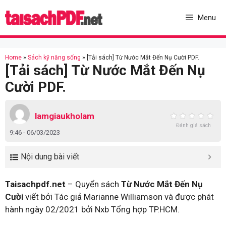
Skip
to
Menu
content
Home
»
Sách kỹ năng sống
»
[Tải sách] Từ Nước Mắt Đến Nụ Cười PDF.
[Tải sách] Từ Nước Mắt Đến Nụ
Cười PDF.
lamgiaukholam
Đánh giá sách
9:46 - 06/03/2023
Nội dung bài viết
Taisachpdf.net
– Quyển sách
Từ Nước Mắt Đến Nụ
Cười
viết bởi Tác giả Marianne Williamson và được phát
hành ngày 02/2021 bởi Nxb Tổng hợp TP.HCM.