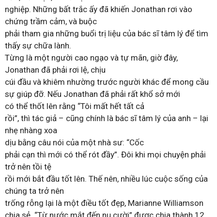
nghiệp. Những bất trắc ấy đã khiến Jonathan rơi vào
chứng trầm cảm, và buộc
phải tham gia những buổi trị liệu của bác sĩ tâm lý để tìm
thấy sự chữa lành.
Từng là một người cao ngạo và tự mãn, giờ đây,
Jonathan đã phải rơi lệ, chịu
cúi đầu và khiêm nhường trước người khác để mong cầu
sự giúp đỡ. Nếu Jonathan đã phải rất khổ sở mới
có thể thốt lên rằng “Tôi mất hết tất cả
rồi”, thì tác giả – cũng chính là bác sĩ tâm lý của anh – lại
nhẹ nhàng xoa
dịu bằng câu nói của một nhà sư: “Cốc
phải cạn thì mới có thể rót đầy”. Đôi khi mọi chuyện phải
trở nên tồi tệ
rồi mới bắt đầu tốt lên. Thế nên, nhiều lúc cuộc sống của
chúng ta trở nên
trống rỗng lại là một điều tốt đẹp, Marianne Williamson
chia sẻ. “Từ nước mắt đến nụ cười” được chia thành 12