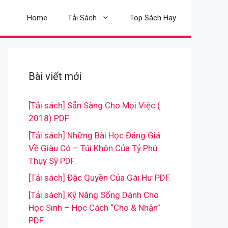
Home
Tải Sách
Top Sách Hay
Bài viết mới
[Tải sách] Sẵn Sàng Cho Mọi Việc (
2018) PDF.
[Tải sách] Những Bài Học Đáng Giá
Về Giàu Có – Túi Khôn Của Tỷ Phú
Thụy Sỹ PDF.
[Tải sách] Đặc Quyền Của Gái Hư PDF.
[Tải sách] Kỹ Năng Sống Dành Cho
Học Sinh – Học Cách “Cho & Nhận”
PDF.