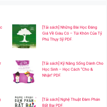
ệc
[Tải sách] Những Bài Học Đáng
Giá Về Giàu Có – Túi Khôn Của Tỷ
Phú Thụy Sỹ PDF.
ư
[Tải sách] Kỹ Năng Sống Dành Cho
Học Sinh – Học Cách “Cho &
Nhận” PDF.
g
[Tải sách] Nghệ Thuật Đàm Phán
Bất Bại PDF.