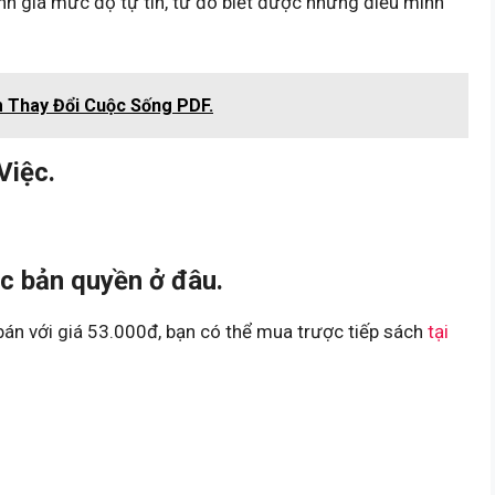
ánh giá mức độ tự tin, từ đó biết được những điều mình
 Thay Đổi Cuộc Sống PDF.
Việc.
c bản quyền ở đâu.
án với giá 53.000đ, bạn có thể mua trược tiếp sách
tại