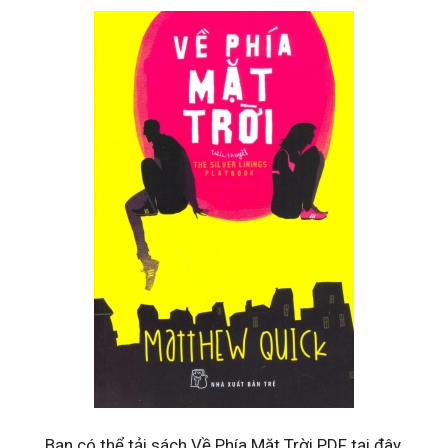
Bạn có thể tải sách Về Phía Mặt Trời PDF tại đây.