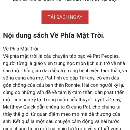
TẢI SÁCH NGAY
Nội dung sách Về Phía Mặt Trời.
Về Phía Mặt Trời
Về phía mặt trời là câu chuyện táo bạo về Pat Peoples,
người từng là giáo viên trung học môn lịch sử, trở về nhà
sau một thời gian dài điều trị trong bệnh viện tâm thần, và
sống cùng cha mẹ. Pat tình cờ gặp Tiffany, cô em dâu
góa chồng của cậu bạn thân Ronnie. Hai con người kỳ lạ,
cùng có những vấn đề về tâm lý-tâm thần, dần phát triển
một tình bạn kỳ lạ. Trong cuốn tiểu thuyết tuyệt vời này,
Matthew Quick dẫn chúng ta đi cùng Pat, cho chúng ta
thấy thế giới từ quan điểm méo mó mà dễ thương của
anh. Kết quả là một câu chuyện cảm động và hài hước
giúp chúng ta có một cái nhìn tươi mới về sự thất vọng