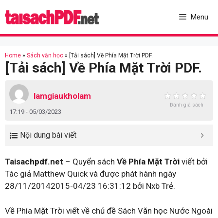
Skip
to
Menu
content
Home
»
Sách văn học
»
[Tải sách] Về Phía Mặt Trời PDF.
[Tải sách] Về Phía Mặt Trời PDF.
lamgiaukholam
Đánh giá sách
17:19 - 05/03/2023
Nội dung bài viết
Taisachpdf.net
– Quyển sách
Về Phía Mặt Trời
viết bởi
Tác giả Matthew Quick và được phát hành ngày
28/11/20142015-04/23 16:31:12 bởi Nxb Trẻ.
Về Phía Mặt Trời viết về chủ đề Sách Văn học Nước Ngoài