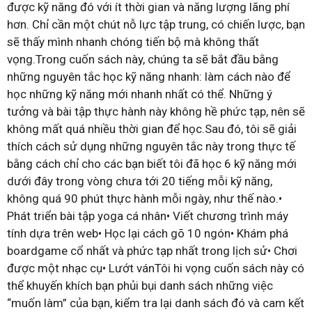
được kỹ năng đó với ít thời gian và năng lượng lãng phí
hơn. Chỉ cần một chút nỗ lực tập trung, có chiến lược, bạn
sẽ thấy mình nhanh chóng tiến bộ mà không thất
vọng.Trong cuốn sách này, chúng ta sẽ bắt đầu bằng
những nguyên tắc học kỹ năng nhanh: làm cách nào để
học những kỹ năng mới nhanh nhất có thể. Những ý
tưởng và bài tập thực hành này không hề phức tạp, nên sẽ
không mất quá nhiều thời gian để học.Sau đó, tôi sẽ giải
thích cách sử dụng những nguyên tắc này trong thực tế
bằng cách chỉ cho các bạn biết tôi đã học 6 kỹ năng mới
dưới đây trong vòng chưa tới 20 tiếng mỗi kỹ năng,
không quá 90 phút thực hành mỗi ngày, như thế nào.•
Phát triển bài tập yoga cá nhân• Viết chương trình máy
tính dựa trên web• Học lại cách gõ 10 ngón• Khám phá
boardgame cổ nhất và phức tạp nhất trong lịch sử• Chơi
được một nhạc cụ• Lướt vánTôi hi vọng cuốn sách này có
thể khuyến khích bạn phủi bụi danh sách những việc
“muốn làm” của bạn, kiểm tra lại danh sách đó và cam kết