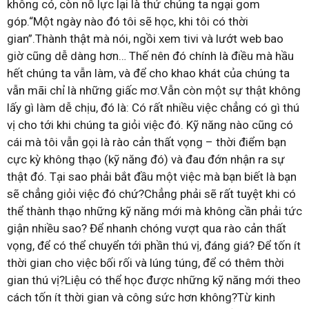
không có, còn nỗ lực lại là thứ chúng ta ngại gom
góp.“Một ngày nào đó tôi sẽ học, khi tôi có thời
gian”.Thành thật mà nói, ngồi xem tivi và lướt web bao
giờ cũng dễ dàng hơn… Thế nên đó chính là điều mà hầu
hết chúng ta vẫn làm, và để cho khao khát của chúng ta
vẫn mãi chỉ là những giấc mơ.Vẫn còn một sự thật không
lấy gì làm dễ chịu, đó là: Có rất nhiều việc chẳng có gì thú
vị cho tới khi chúng ta giỏi việc đó. Kỹ năng nào cũng có
cái mà tôi vẫn gọi là rào cản thất vọng – thời điểm bạn
cực kỳ không thạo (kỹ năng đó) và đau đớn nhận ra sự
thật đó. Tại sao phải bắt đầu một việc mà bạn biết là bạn
sẽ chẳng giỏi việc đó chứ?Chẳng phải sẽ rất tuyệt khi có
thể thành thạo những kỹ năng mới mà không cần phải tức
giận nhiều sao? Để nhanh chóng vượt qua rào cản thất
vọng, để có thể chuyển tới phần thú vị, đáng giá? Để tốn ít
thời gian cho việc bối rối và lúng túng, để có thêm thời
gian thú vị?Liệu có thể học được những kỹ năng mới theo
cách tốn ít thời gian và công sức hơn không?Từ kinh