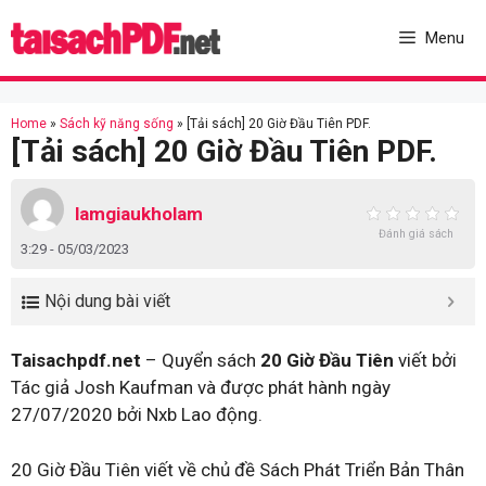
Skip
to
Menu
content
Home
»
Sách kỹ năng sống
»
[Tải sách] 20 Giờ Đầu Tiên PDF.
[Tải sách] 20 Giờ Đầu Tiên PDF.
lamgiaukholam
Đánh giá sách
3:29 - 05/03/2023
Nội dung bài viết
Taisachpdf.net
– Quyển sách
20 Giờ Đầu Tiên
viết bởi
Tác giả Josh Kaufman và được phát hành ngày
27/07/2020 bởi Nxb Lao động.
20 Giờ Đầu Tiên viết về chủ đề Sách Phát Triển Bản Thân