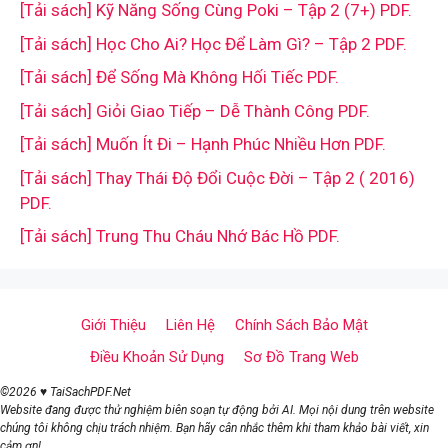
[Tải sách] Kỹ Năng Sống Cùng Poki – Tập 2 (7+) PDF.
[Tải sách] Học Cho Ai? Học Để Làm Gì? – Tập 2 PDF.
[Tải sách] Để Sống Mà Không Hối Tiếc PDF.
[Tải sách] Giỏi Giao Tiếp – Dễ Thành Công PDF.
[Tải sách] Muốn Ít Đi – Hạnh Phúc Nhiều Hơn PDF.
[Tải sách] Thay Thái Độ Đổi Cuộc Đời – Tập 2 ( 2016)
PDF.
[Tải sách] Trung Thu Cháu Nhớ Bác Hồ PDF.
Giới Thiệu
Liên Hệ
Chính Sách Bảo Mật
Điều Khoản Sử Dụng
Sơ Đồ Trang Web
©2026 ♥ TaiSachPDF.Net
Website đang được thử nghiệm biên soạn tự động bởi AI. Mọi nội dung trên website
chúng tôi không chịu trách nhiệm. Bạn hãy cân nhắc thêm khi tham khảo bài viết, xin
cảm ơn!