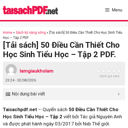
Skip
to
Menu
content
Home
»
Sách kỹ năng sống
»
[Tải sách] 50 Điều Cần Thiết Cho Học Sinh Tiểu
Học – Tập 2 PDF.
[Tải sách] 50 Điều Cần Thiết Cho
Học Sinh Tiểu Học – Tập 2 PDF.
lamgiaukholam
Đánh giá sách
23:24 - 02/08/2026
Nội dung bài viết
Taisachpdf.net
– Quyển sách
50 Điều Cần Thiết Cho
Học Sinh Tiểu Học – Tập 2
viết bởi Tác giả Nguyên Anh
và được phát hành ngày 03/2017 bởi Nxb Thế giới.