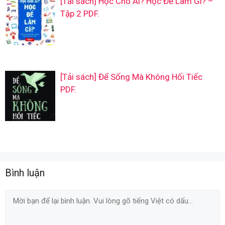
[Tải sách] Học Cho Ai? Học Để Làm Gì? –
Tập 2 PDF.
[Tải sách] Để Sống Mà Không Hối Tiếc
PDF.
Bình luận
Comment