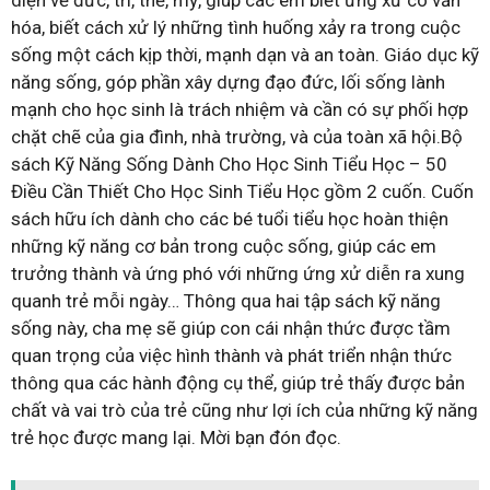
diện về đức, trí, thể, mỹ, giúp các em biết ứng xử có văn
hóa, biết cách xử lý những tình huống xảy ra trong cuộc
sống một cách kịp thời, mạnh dạn và an toàn. Giáo dục kỹ
năng sống, góp phần xây dựng đạo đức, lối sống lành
mạnh cho học sinh là trách nhiệm và cần có sự phối hợp
chặt chẽ của gia đình, nhà trường, và của toàn xã hội.Bộ
sách Kỹ Năng Sống Dành Cho Học Sinh Tiểu Học – 50
Điều Cần Thiết Cho Học Sinh Tiểu Học gồm 2 cuốn. Cuốn
sách hữu ích dành cho các bé tuổi tiểu học hoàn thiện
những kỹ năng cơ bản trong cuộc sống, giúp các em
trưởng thành và ứng phó với những ứng xử diễn ra xung
quanh trẻ mỗi ngày… Thông qua hai tập sách kỹ năng
sống này, cha mẹ sẽ giúp con cái nhận thức được tầm
quan trọng của việc hình thành và phát triển nhận thức
thông qua các hành động cụ thể, giúp trẻ thấy được bản
chất và vai trò của trẻ cũng như lợi ích của những kỹ năng
trẻ học được mang lại. Mời bạn đón đọc.