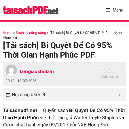
Skip
to
Menu
content
Home
»
Sách kỹ năng sống
»
[Tải sách] Bí Quyết Để Có 95% Thời Gian Hạnh
Phúc PDF.
[Tải sách] Bí Quyết Để Có 95%
Thời Gian Hạnh Phúc PDF.
lamgiaukholam
Đánh giá sách
20:12 - 18/07/2026
Nội dung bài viết
Taisachpdf.net
– Quyển sách
Bí Quyết Để Có 95% Thời
Gian Hạnh Phúc
viết bởi Tác giả Walter Doyle Staples và
được phát hành ngày 09/2017 bởi NXB Hồng Đức.