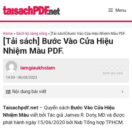
Skip
to
Menu
content
Home
»
Sách kỹ năng sống
»
[Tải sách] Bước Vào Cửa Hiệu Nhiệm Màu PDF.
[Tải sách] Bước Vào Cửa Hiệu
Nhiệm Màu PDF.
lamgiaukholam
Đánh giá sách
14:59 - 06/03/2023
Nội dung bài viết
Taisachpdf.net
– Quyển sách
Bước Vào Cửa Hiệu
Nhiệm Màu
viết bởi Tác giả James R. Doty, MD và được
phát hành ngày 15/06/2020 bởi Nxb Tổng hợp TP.HCM.