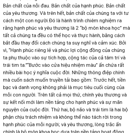
Bản chất của nỗi đau. Bản chất của hạnh phúc. Bản chất
của yêu thương. Và trên hết, bản chất của chúng ta với tư
cách một con người.Đó là hành trình chiêm nghiệm ra
rằng hạnh phúc và yêu thương là 2 “bộ môn khoa học” mà
tất cả chúng ta đều có thể học và thực hành, bằng cách
bắt đầu thay đổi cách chúng ta suy nghĩ và cảm xúc. Bởi
vì, “Hạnh phúc riêng lẻ và phúc lợi cộng đồng của chúng
ta phụ thuộc vào sự tích hợp, cộng tác của cả tâm trí và
trái tim ta.”“Bước vào cửa hiệu nhiệm màu” ẩn chứa rất
nhiều bài học ý nghĩa cuộc đời. Những thông điệp chính
mà cuốn sách muốn truyền tải bao gồm: Trước hết, tiền
bạc và danh vọng không phải là mục tiêu cuối cùng của
mỗi con người. Trên tất cả mọi thứ, chính yêu thương và
sự kết nối mới làm nền tảng cho hạnh phúc và sự mãn
nguyện của cuộc đời. Thứ hai, bộ não và trái tim là hai bộ
phận chịu trách nhiệm và không thể nào tách rời trong
hạnh phúc của mỗi người; và yêu thương, lòng trắc ẩn
chính là bộ môn khoa học dựa trên nền tảng hoạt động