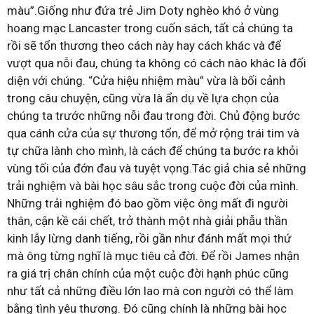
màu”.Giống như đứa trẻ Jim Doty nghèo khó ở vùng
hoang mạc Lancaster trong cuốn sách, tất cả chúng ta
rồi sẽ tổn thương theo cách này hay cách khác và để
vượt qua nỗi đau, chúng ta không có cách nào khác là đối
diện với chúng. “Cửa hiệu nhiệm màu” vừa là bối cảnh
trong câu chuyện, cũng vừa là ẩn dụ về lựa chọn của
chúng ta trước những nỗi đau trong đời. Chủ động bước
qua cánh cửa của sự thương tổn, để mở rộng trái tim và
tự chữa lành cho mình, là cách để chúng ta bước ra khỏi
vùng tối của đớn đau và tuyệt vọng.Tác giả chia sẻ những
trải nghiệm và bài học sâu sắc trong cuộc đời của mình.
Những trải nghiệm đó bao gồm việc ông mất đi người
thân, cận kề cái chết, trở thành một nhà giải phẫu thần
kinh lẫy lừng danh tiếng, rồi gần như đánh mất mọi thứ
mà ông từng nghĩ là mục tiêu cả đời. Để rồi James nhận
ra giá trị chân chính của một cuộc đời hạnh phúc cũng
như tất cả những điều lớn lao mà con người có thể làm
bằng tình yêu thương. Đó cũng chính là những bài học