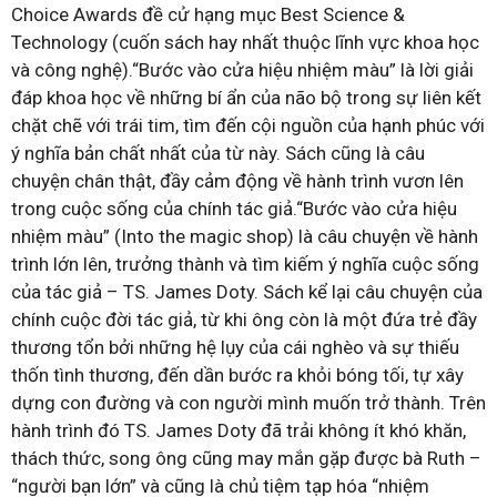
Choice Awards đề cử hạng mục Best Science &
Technology (cuốn sách hay nhất thuộc lĩnh vực khoa học
và công nghệ).“Bước vào cửa hiệu nhiệm màu” là lời giải
đáp khoa học về những bí ẩn của não bộ trong sự liên kết
chặt chẽ với trái tim, tìm đến cội nguồn của hạnh phúc với
ý nghĩa bản chất nhất của từ này. Sách cũng là câu
chuyện chân thật, đầy cảm động về hành trình vươn lên
trong cuộc sống của chính tác giả.“Bước vào cửa hiệu
nhiệm màu” (Into the magic shop) là câu chuyện về hành
trình lớn lên, trưởng thành và tìm kiếm ý nghĩa cuộc sống
của tác giả – TS. James Doty. Sách kể lại câu chuyện của
chính cuộc đời tác giả, từ khi ông còn là một đứa trẻ đầy
thương tổn bởi những hệ lụy của cái nghèo và sự thiếu
thốn tình thương, đến dần bước ra khỏi bóng tối, tự xây
dựng con đường và con người mình muốn trở thành. Trên
hành trình đó TS. James Doty đã trải không ít khó khăn,
thách thức, song ông cũng may mắn gặp được bà Ruth –
“người bạn lớn” và cũng là chủ tiệm tạp hóa “nhiệm