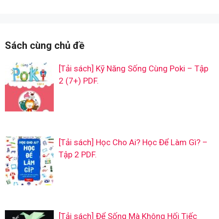
Sách cùng chủ đề
[Tải sách] Kỹ Năng Sống Cùng Poki – Tập
2 (7+) PDF.
[Tải sách] Học Cho Ai? Học Để Làm Gì? –
Tập 2 PDF.
[Tải sách] Để Sống Mà Không Hối Tiếc