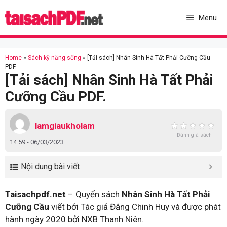
Skip
to
Menu
content
Home
»
Sách kỹ năng sống
»
[Tải sách] Nhân Sinh Hà Tất Phải Cưỡng Cầu
PDF.
[Tải sách] Nhân Sinh Hà Tất Phải
Cưỡng Cầu PDF.
lamgiaukholam
Đánh giá sách
14:59 - 06/03/2023
Nội dung bài viết
Taisachpdf.net
– Quyển sách
Nhân Sinh Hà Tất Phải
Cưỡng Cầu
viết bởi Tác giả Đằng Chinh Huy và được phát
hành ngày 2020 bởi NXB Thanh Niên.