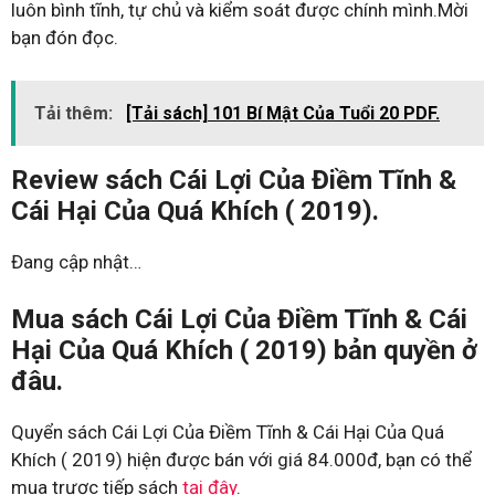
luôn bình tĩnh, tự chủ và kiểm soát được chính mình.Mời
bạn đón đọc.
Tải thêm:
[Tải sách] 101 Bí Mật Của Tuổi 20 PDF.
Review sách Cái Lợi Của Điềm Tĩnh &
Cái Hại Của Quá Khích ( 2019).
Đang cập nhật…
Mua sách Cái Lợi Của Điềm Tĩnh & Cái
Hại Của Quá Khích ( 2019) bản quyền ở
đâu.
Quyển sách Cái Lợi Của Điềm Tĩnh & Cái Hại Của Quá
Khích ( 2019) hiện được bán với giá 84.000đ, bạn có thể
mua trược tiếp sách
tại đây
.