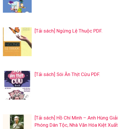
[Tải sách] Ngừng Lệ Thuộc PDF.
[Tải sách] Sói Ăn Thịt Cừu PDF.
[Tải sách] Hồ Chí Minh – Anh Hùng Giải
Phóng Dân Tộc, Nhà Văn Hóa Kiệt Xuất