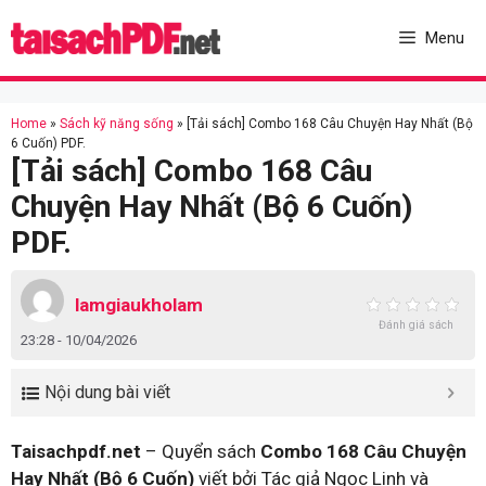
Skip
to
Menu
content
Home
»
Sách kỹ năng sống
»
[Tải sách] Combo 168 Câu Chuyện Hay Nhất (Bộ
6 Cuốn) PDF.
[Tải sách] Combo 168 Câu
Chuyện Hay Nhất (Bộ 6 Cuốn)
PDF.
lamgiaukholam
Đánh giá sách
23:28 - 10/04/2026
Nội dung bài viết
Taisachpdf.net
– Quyển sách
Combo 168 Câu Chuyện
Hay Nhất (Bộ 6 Cuốn)
viết bởi Tác giả Ngọc Linh và