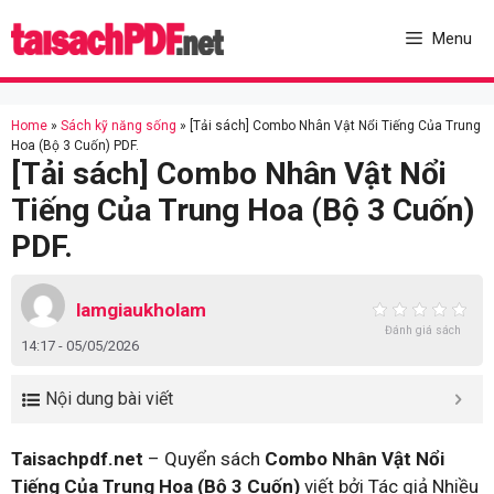
Skip
to
Menu
content
Home
»
Sách kỹ năng sống
»
[Tải sách] Combo Nhân Vật Nổi Tiếng Của Trung
Hoa (Bộ 3 Cuốn) PDF.
[Tải sách] Combo Nhân Vật Nổi
Tiếng Của Trung Hoa (Bộ 3 Cuốn)
PDF.
lamgiaukholam
Đánh giá sách
14:17 - 05/05/2026
Nội dung bài viết
Taisachpdf.net
– Quyển sách
Combo Nhân Vật Nổi
Tiếng Của Trung Hoa (Bộ 3 Cuốn)
viết bởi Tác giả Nhiều