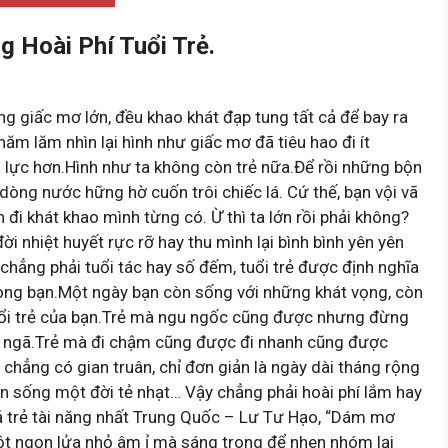
 Hoài Phí Tuổi Trẻ.
giấc mơ lớn, đều khao khát đạp tung tất cả để bay ra
ăm lăm nhìn lại hình như giấc mơ đã tiêu hao đi ít
ỗ lực hơn.Hình như ta không còn trẻ nữa.Để rồi những bộn
òng nước hững hờ cuốn trôi chiếc lá. Cứ thế, bạn vội vã
n đi khát khao mình từng có. Ừ thì ta lớn rồi phải không?
 nhiệt huyết rực rỡ hay thu mình lại bình bình yên yên
chẳng phải tuổi tác hay số đếm, tuổi trẻ được định nghĩa
ong bạn.Một ngày bạn còn sống với những khát vọng, còn
uổi trẻ của bạn.Trẻ mà ngu ngốc cũng được nhưng đừng
 ngã.Trẻ mà đi chậm cũng được đi nhanh cũng được
hẳng có gian truân, chỉ đơn giản là ngày dài tháng rộng
 ổn sống một đời tẻ nhạt… Vậy chẳng phải hoài phí lắm hay
 trẻ tài năng nhất Trung Quốc – Lư Tư Hạo, “Dám mơ
 một ngọn lửa nhỏ âm ỉ mà sáng trong để nhen nhóm lại