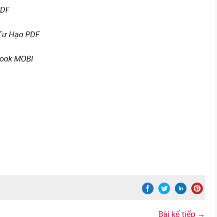
PDF
 Tư Hạo PDF
book MOBI
Bài kế tiếp
→