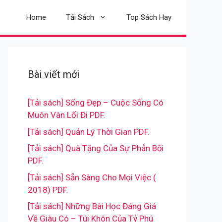
Home
Tải Sách
Top Sách Hay
Bài viết mới
[Tải sách] Sống Đẹp – Cuộc Sống Có
Muôn Vàn Lối Đi PDF.
[Tải sách] Quản Lý Thời Gian PDF.
[Tải sách] Quà Tặng Của Sự Phản Bội
PDF.
[Tải sách] Sẵn Sàng Cho Mọi Việc (
2018) PDF.
[Tải sách] Những Bài Học Đáng Giá
Về Giàu Có – Túi Khôn Của Tỷ Phú