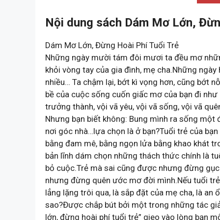
Nội dung sách Dám Mơ Lớn, Đừng
Dám Mơ Lớn, Đừng Hoài Phí Tuổi Trẻ
Những ngày mười tám đôi mươi ta đều mơ những 
khỏi vòng tay của gia đình, mẹ cha.Những ngày h
nhiều… Ta chậm lại, bớt kì vọng hơn, cũng bớt n
bề của cuộc sống cuốn giấc mơ của bạn đi như d
trưởng thành, vội vã yêu, vội vã sống, vội vã quê
Nhưng bạn biết không: Bung mình ra sống một đời
nơi góc nhà…lựa chọn là ở bạn?Tuổi trẻ của bạn 
bằng đam mê, bằng ngọn lửa bằng khao khát tr
bản lĩnh dám chọn những thách thức chính là t
bỏ cuộc.Trẻ mà sai cũng được nhưng đừng gục
nhưng đừng quên ước mơ đời mình.Nếu tuổi trẻ c
lẳng lặng trôi qua, là sắp đặt của mẹ cha, là an
sao?Được chắp bút bởi một trong những tác giả
lớn, đừng hoài phí tuổi trẻ” gieo vào lòng bạn