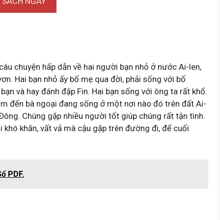
I SÁCH NGAY
 câu chuyện hấp dẫn về hai người bạn nhỏ ở nước Ai-len,
-vơn. Hai bạn nhỏ ấy bố mẹ qua đời, phải sống với bố
ạn và hay đánh đập Fin. Hai bạn sống với ông ta rất khổ.
tìm đến bà ngoại đang sống ở một nơi nào đó trên đất Ai-
 Đông. Chúng gặp nhiều người tốt giúp chúng rất tận tình.
 khó khăn, vất vả mà cậu gặp trên đường đi, để cuối
Sổ PDF.