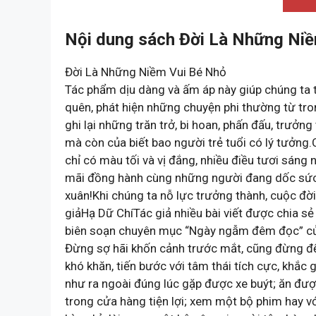
Nội dung sách Đời Là Những Niề
Đời Là Những Niềm Vui Bé Nhỏ
Tác phẩm dịu dàng và ấm áp này giúp chúng ta t
quên, phát hiện những chuyện phi thường từ tro
ghi lại những trăn trở, bi hoan, phấn đấu, trưởng
mà còn của biết bao người trẻ tuổi có lý tưởn
chỉ có màu tối và vị đắng, nhiều điều tươi sáng
mãi đồng hành cùng những người đang dốc sức 
xuân!Khi chúng ta nỗ lực trưởng thành, cuộc đờ
giảHạ Dữ ChíTác giả nhiều bài viết được chia sẻ
biên soạn chuyên mục “Ngày ngẫm đêm đọc” của
Đừng sợ hãi khốn cảnh trước mắt, cũng đừng để 
khó khăn, tiến bước với tâm thái tích cực, khắ
như ra ngoài đúng lúc gặp được xe buýt; ăn đ
trong cửa hàng tiện lợi; xem một bộ phim hay vớ