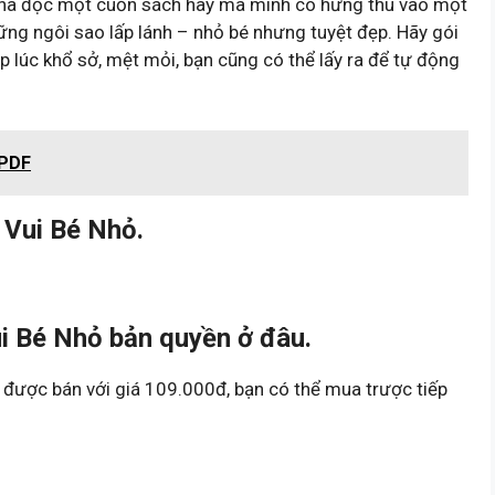
 nhã đọc một cuốn sách hay mà mình có hứng thú vào một
g ngôi sao lấp lánh – nhỏ bé nhưng tuyệt đẹp. Hãy gói
p lúc khổ sở, mệt mỏi, bạn cũng có thể lấy ra để tự động
 PDF
Vui Bé Nhỏ.
 Bé Nhỏ bản quyền ở đâu.
được bán với giá 109.000đ, bạn có thể mua trược tiếp