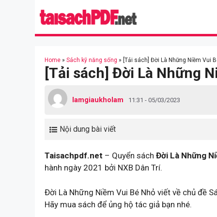
Skip
to
content
Home
»
Sách kỹ năng sống
»
[Tải sách] Đời Là Những Niềm Vui B
[Tải sách] Đời Là Những 
lamgiaukholam
11:31 - 05/03/2023
Nội dung bài viết
Taisachpdf.net
– Quyển sách
Đời Là Những N
hành ngày 2021 bởi NXB Dân Trí.
Đời Là Những Niềm Vui Bé Nhỏ viết về chủ đề S
Hãy mua sách để ủng hộ tác giả bạn nhé.