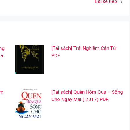
Bài kế tiếp
→
ng
[Tải sách] Trải Nghiệm Cận Tử
óa
PDF.
àm
[Tải sách] Quên Hôm Qua – Sống
Cho Ngày Mai ( 2017) PDF.