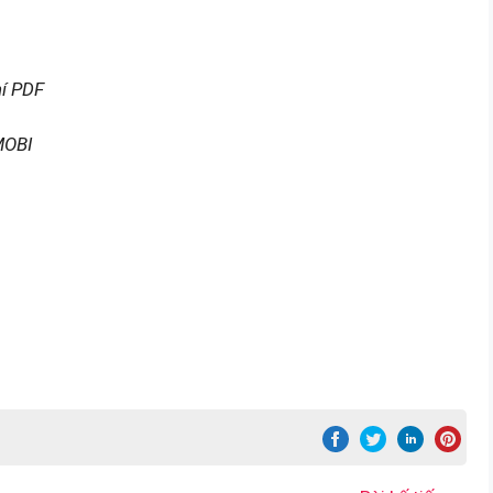
hí PDF
MOBI