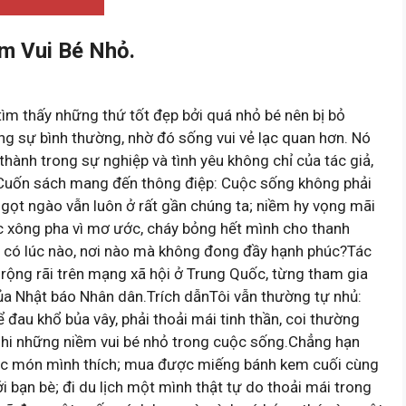
m Vui Bé Nhỏ.
ìm thấy những thứ tốt đẹp bởi quá nhỏ bé nên bị bỏ
ng sự bình thường, nhờ đó sống vui vẻ lạc quan hơn. Nó
 thành trong sự nghiệp và tình yêu không chỉ của tác giả,
g.Cuốn sách mang đến thông điệp: Cuộc sống không phải
 ngọt ngào vẫn luôn ở rất gần chúng ta; niềm hy vọng mãi
xông pha vì mơ ước, cháy bỏng hết mình cho thanh
i có lúc nào, nơi nào mà không đong đầy hạnh phúc?Tác
 rộng rãi trên mạng xã hội ở Trung Quốc, từng tham gia
 Nhật báo Nhân dân.Trích dẫnTôi vẫn thường tự nhủ:
đau khổ bủa vây, phải thoải mái tinh thần, coi thường
c ghi những niềm vui bé nhỏ trong cuộc sống.Chẳng hạn
ược món mình thích; mua được miếng bánh kem cuối cùng
i bạn bè; đi du lịch một mình thật tự do thoải mái trong