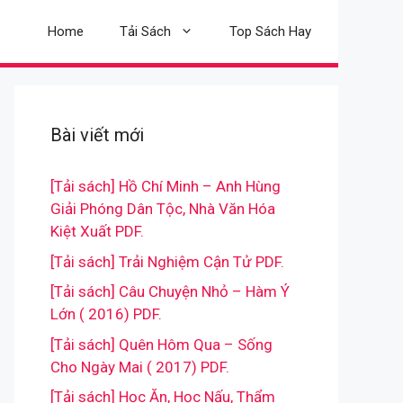
Home
Tải Sách
Top Sách Hay
Bài viết mới
[Tải sách] Hồ Chí Minh – Anh Hùng
Giải Phóng Dân Tộc, Nhà Văn Hóa
Kiệt Xuất PDF.
[Tải sách] Trải Nghiệm Cận Tử PDF.
[Tải sách] Câu Chuyện Nhỏ – Hàm Ý
Lớn ( 2016) PDF.
[Tải sách] Quên Hôm Qua – Sống
Cho Ngày Mai ( 2017) PDF.
[Tải sách] Học Ăn, Học Nấu, Thẩm