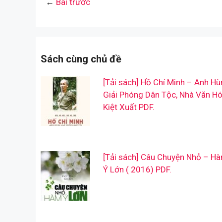
←
Bài trước
Sách cùng chủ đề
[Tải sách] Hồ Chí Minh – Anh Hù
Giải Phóng Dân Tộc, Nhà Văn H
Kiệt Xuất PDF.
[Tải sách] Câu Chuyện Nhỏ – H
Ý Lớn ( 2016) PDF.