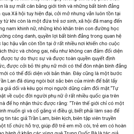
n là sự mất cân bằng giới tính và những bất bình đẳng
qua.Xã hội tuy hiện đại, cởi mở nhưng vẫn luôn tồn tại
ay từ khi còn là một đứa trẻ sơ sinh, xã hội đã mang đến
trọng nam khinh nữ, những khó khăn trên con đường học
ường công danh, quyền lợi bất bình đẳng trong quan hệ
lạc hậu vẫn còn tồn tại ở rất nhiều nơi khiến cho cuộc
ách thức và chông gai, nếu như không can đảm đối diện
ó được tự do thực sự và được toàn quyền quyết định
c, được cởi bỏ thì phụ nữ mới có thể đón nhận bình đẳng
i mới có thể đối diện với bản thân. Đây cũng là một bước
Trần Lan đã dùng ngòi bút sắc bén của mình để bắt lấy
nạ giả dối và kêu gọi mọi người dũng cảm đối mặt.“Tự
hật về cuộc đời người phụ nữ ở rất nhiều quốc gia trên
 mà để họ nhận thức được rằng: “Trên thế giới chỉ có một
mình muốn gì và cố gắng vì điều gì, biết phải làm sao để
tin tác giả:Trần Lam, biên kịch, biên tập viên truyền
ột tổ chức hỗ trợ, giúp đỡ trẻ em mồ côi, trẻ em có hoàn
bạo hành ở khắp các vùng quê Trung Quốc.Bà là tác giả