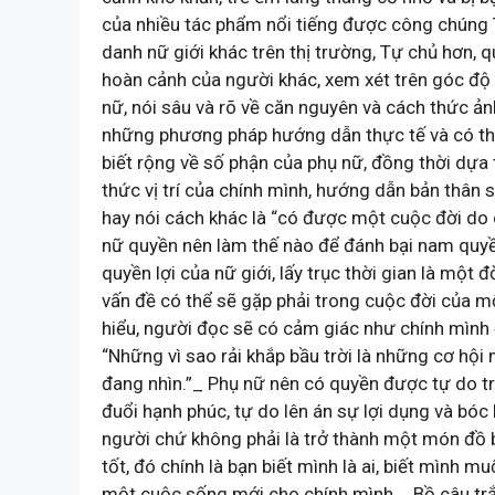
của nhiều tác phẩm nổi tiếng được công chúng 
danh nữ giới khác trên thị trường, Tự chủ hơn, q
hoàn cảnh của người khác, xem xét trên góc độ 
nữ, nói sâu và rõ về căn nguyên và cách thức ả
những phương pháp hướng dẫn thực tế và có thể
biết rộng về số phận của phụ nữ, đồng thời dựa 
thức vị trí của chính mình, hướng dẫn bản thân
hay nói cách khác là “có được một cuộc đời do 
nữ quyền nên làm thế nào để đánh bại nam quyền
quyền lợi của nữ giới, lấy trục thời gian là một 
vấn đề có thể sẽ gặp phải trong cuộc đời của mộ
hiểu, người đọc sẽ có cảm giác như chính mình 
“Những vì sao rải khắp bầu trời là những cơ hội
đang nhìn.”_ Phụ nữ nên có quyền được tự do tr
đuổi hạnh phúc, tự do lên án sự lợi dụng và bó
người chứ không phải là trở thành một món đồ bị 
tốt, đó chính là bạn biết mình là ai, biết mình mu
một cuộc sống mới cho chính mình._ Bồ câu trắng