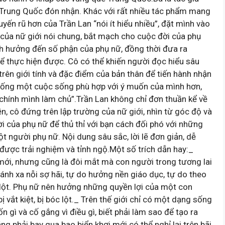
Trung Quốc đón nhận. Khác với rất nhiều tác phẩm mang
uyến rũ hơn của Trần Lan “nói ít hiểu nhiều”, đặt mình vào
của nữ giới nói chung, bắt mạch cho cuộc đời của phụ
nh hưởng đến số phận của phụ nữ, đồng thời đưa ra
 thực hiện được. Cô có thể khiến người đọc hiểu sâu
trên giới tính và đặc điểm của bản thân để tiến hành nhận
 sống một cuộc sống phù hợp với ý muốn của mình hơn,
chính mình làm chủ”.Trần Lan không chỉ đơn thuần kể về
, cô đứng trên lập trường của nữ giới, nhìn từ góc độ và
đời của phụ nữ để thủ thỉ với bạn cách đối phó với những
t người phụ nữ. Nội dung sâu sắc, lời lẽ đơn giản, dễ
được trải nghiệm và tỉnh ngộ.Một số trích dẫn hay:_
 mới, nhưng cũng là đôi mắt mà con người trong tương lai
ánh xa nỗi sợ hãi, tự do hưởng nền giáo dục, tự do theo
c lột. Phụ nữ nên hưởng những quyền lợi của một con
vắt kiệt, bị bóc lột._ Trên thế giới chỉ có một dạng sống
ốn gì và cố gắng vì điều gì, biết phải làm sao để tạo ra
 phải bay qua bao biển khơi mới có thể nghỉ lại trên bãi