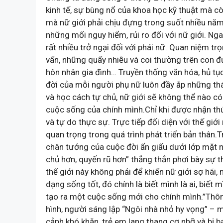
kinh tế, sự bùng nổ của khoa học kỹ thuật mà cò
mà nữ giới phải chịu đựng trong suốt nhiều năm 
những mối nguy hiểm, rủi ro đối với nữ giới. Ng
rất nhiều trở ngại đối với phái nữ. Quan niệm 
vấn, những quấy nhiễu và coi thường trên con đ
hôn nhân gia đình… Truyền thống văn hóa, hủ tục 
đời của mỗi người phụ nữ luôn đầy ắp những th
và học cách tự chủ, nữ giới sẽ không thể nào c
cuộc sống của chính mình.Chỉ khi được nhận thứ
và tự do thực sự. Trực tiếp đối diện với thế giớ
quan trọng trong quá trình phát triển bản thân.
chân tướng của cuộc đời ẩn giấu dưới lớp mặt 
chủ hơn, quyến rũ hơn” thẳng thắn phơi bày sự t
thế giới này không phải để khiến nữ giới sợ hãi,
dạng sống tốt, đó chính là biết mình là ai, biết 
tạo ra một cuộc sống mới cho chính mình.”Thông 
hình, người sáng lập “Ngôi nhà nhỏ hy vọng” – m
cảnh khó khăn, trẻ em lang thang cơ nhỡ và bị 