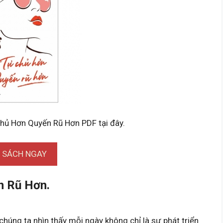
Chủ Hơn Quyến Rũ Hơn PDF tại đây.
I SÁCH NGAY
n Rũ Hơn.
húng ta nhìn thấy mỗi ngày không chỉ là sự phát triển