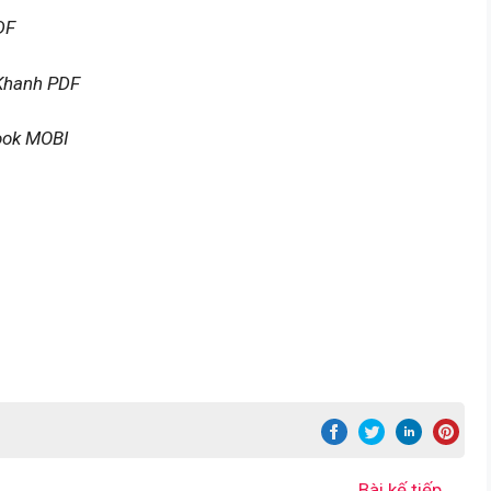
DF
 Khanh PDF
ook MOBI
Bài kế tiếp
→