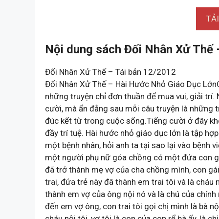
TẢ
Nội dung sách Đối Nhân Xử Thế 
Đối Nhân Xử Thế – Tái bản 12/2012
Đối Nhân Xử Thế – Hài Hước Nhỏ Giáo Dục LớnCó 
những truyện chỉ đơn thuần để mua vui, giải trí
cười, mà ẩn đằng sau mỗi câu truyện là những t
đúc kết từ trong cuộc sống.Tiếng cười ở đây kh
đầy trí tuệ. Hài hước nhỏ giáo dục lớn là tập 
một bệnh nhân, hỏi anh ta tại sao lại vào bệnh vi
một người phụ nữ góa chồng có một đứa con gái r
đã trở thành mẹ vợ của cha chồng mình, con gái 
trai, đứa trẻ này đã thành em trai tôi và là cháu
thành em vợ của ông nội nó và là chú của chính n
đến em vợ ông, con trai tôi gọi chị mình là bà n
cháu nội tôi, vợ tôi là con của con rể bà ấy, là c