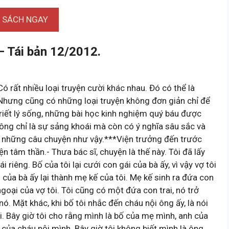
I SÁCH NGAY
– Tái bản 12/2012.
rất nhiều loại truyện cười khác nhau. Đó có thể là
. Nhưng cũng có những loại truyện không đơn giản chỉ để
riết lý sống, những bài học kinh nghiệm quý báu được
ông chỉ là sự sảng khoái mà còn có ý nghĩa sâu sắc và
hợp những câu chuyện như vậy.***Viện trưởng đến trước
ện tâm thần.- Thưa bác sĩ, chuyện là thế này. Tôi đã lấy
iêng. Bố của tôi lại cưới con gái của bà ấy, vì vậy vợ tôi
của bà ấy lại thành mẹ kế của tôi. Mẹ kế sinh ra đứa con
 ngoại của vợ tôi. Tôi cũng có một đứa con trai, nó trở
ó. Mặt khác, khi bố tôi nhắc đến cháu nội ông ấy, là nói
ội. Bây giờ tôi cho rằng mình là bố của mẹ mình, anh của
hị của cháu nội mình. Bây giờ tôi không biết mình là ông