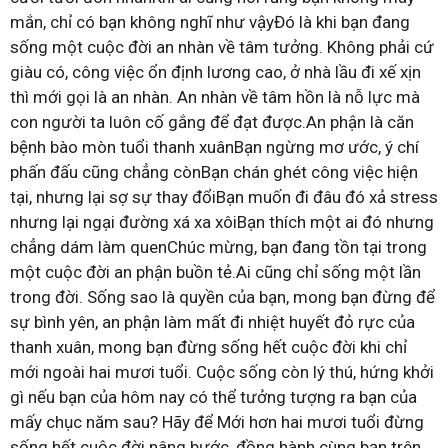
mắn, chỉ có bạn không nghĩ như vậyĐó là khi bạn đang
sống một cuộc đời an nhàn về tâm tưởng. Không phải cứ
giàu có, công việc ổn định lương cao, ở nhà lầu đi xế xịn
thì mới gọi là an nhàn. An nhàn về tâm hồn là nỗ lực mà
con người ta luôn cố gắng để đạt được.An phận là căn
bệnh bào mòn tuổi thanh xuânBạn ngừng mơ ước, ý chí
phấn đấu cũng chẳng cònBạn chán ghét công việc hiện
tại, nhưng lại sợ sự thay đổiBạn muốn đi đâu đó xả stress
nhưng lại ngại đường xá xa xôiBạn thích một ai đó nhưng
chẳng dám làm quenChúc mừng, bạn đang tồn tại trong
một cuộc đời an phận buồn tẻ.Ai cũng chỉ sống một lần
trong đời. Sống sao là quyền của bạn, mong bạn đừng để
sự bình yên, an phận làm mất đi nhiệt huyết đỏ rực của
thanh xuân, mong bạn đừng sống hết cuộc đời khi chỉ
mới ngoài hai mươi tuổi. Cuộc sống còn lý thú, hứng khởi
gì nếu bạn của hôm nay có thể tưởng tượng ra bạn của
mấy chục năm sau? Hãy để Mới hơn hai mươi tuổi đừng
sống hết cuộc đời nâng bước, đồng hành cùng bạn trên