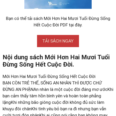
Bạn có thể tải sách Mới Hơn Hai Mươi Tuổi Đừng Sống
Hết Cuộc Đời PDF tại đây.
TẢI SÁCH NGAY
Nội dung sách Mới Hơn Hai Mươi Tuổi
Đừng Sống Hết Cuộc Đời.
Mới Hơn Hai Mươi Tuổi Đừng Sống Hết Cuộc Đời
BẠN CÒN TRẺ THẾ, SỐNG AN NHÀN THÌ ĐƯỢC CHỨ
ĐỪNG AN PHẬNAn nhàn là một cuộc đời đáng mơ ướcKhi
bạn cảm thấy tâm hồn bình yên và hoàn toàn phẳng
lặngKhi những bão giông cuộc đời không đủ sức làm
khuỵu đôi chânKhi tình yêu bỏ bạn ra đi nhưng bạn vẫn
cười tươi đón nhânKhi ai cũng nói rằng bạn không may