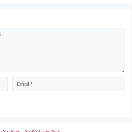
Email
n Sử Dụng
Sơ Đồ Trang Web