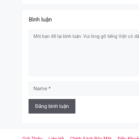
Bình luận
Comment
Name
Giới Thiệu
Liên Hệ
Chính Sách Bảo Mật
Điều Khoả