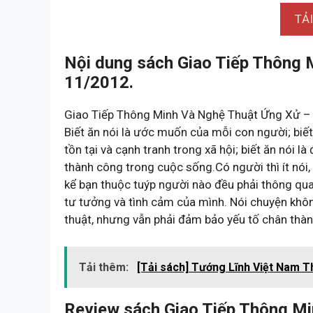
TẢ
Nội dung sách Giao Tiếp Thông 
11/2012.
Giao Tiếp Thông Minh Và Nghệ Thuật Ứng Xử –
Biết ăn nói là ước muốn của mỗi con người; biết
tồn tại và cạnh tranh trong xã hội; biết ăn nói 
thành công trong cuộc sống.Có người thì ít nói, 
kể bạn thuộc tuýp người nào đều phải thông qu
tư tưởng và tình cảm của mình. Nói chuyện khô
thuật, nhưng vẫn phải đảm bảo yếu tố chân th
Tải thêm:
[Tải sách] Tướng Lĩnh Việt Nam T
Review sách Giao Tiếp Thông Mi