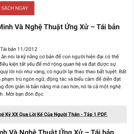
I SÁCH NGAY
Minh Và Nghệ Thuật Ứng Xử – Tái bản
 Tái bản 11/2012
 ǎn nói là kỹ nǎng cơ bản để con người hiện đại có thể
là điều kiện tất yếu để mở rộng quan hệ và đạt được sự
quý lời nói như vàng, có người lại thao thao bất tuyệt. Bất
a phạm trù ngôn ngữ, động tác và biểu cảm để diễn đạt
ng đơn giản là bản năng mà cao hơn, nó là cả một nghệ
ành…Mời bạn đón đọc.
hế Kỷ XX Qua Lời Kể Của Người Thân - Tập 1 PDF.
nh Và Nghệ Thuật Ứng Xử – Tái bản