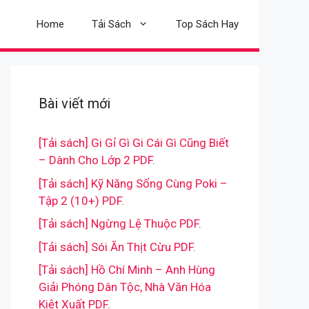
Home
Tải Sách
Top Sách Hay
Bài viết mới
[Tải sách] Gi Gỉ Gì Gi Cái Gì Cũng Biết
– Dành Cho Lớp 2 PDF.
[Tải sách] Kỹ Năng Sống Cùng Poki –
Tập 2 (10+) PDF.
[Tải sách] Ngừng Lệ Thuộc PDF.
[Tải sách] Sói Ăn Thịt Cừu PDF.
[Tải sách] Hồ Chí Minh – Anh Hùng
Giải Phóng Dân Tộc, Nhà Văn Hóa
Kiệt Xuất PDF.