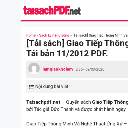
Skip
to
content
Home
»
Sách kỹ năng sống
»
[Tải sách] Giao Tiếp Thông Minh V
[Tải sách] Giao Tiếp Thô
Tái bản 11/2012 PDF.
lamgiaukholam
2:36 - 09/03/2026
Nội dung bài viết
Taisachpdf.net
– Quyển sách
Giao Tiếp Thôn
bởi Tác giả Đức Thành và được phát hành ngày 
Giao Tiếp Thông Minh Và Nghệ Thuật Ứng Xử – T