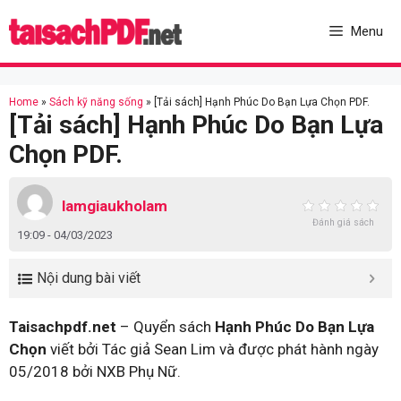
Skip
to
Menu
content
Home
»
Sách kỹ năng sống
»
[Tải sách] Hạnh Phúc Do Bạn Lựa Chọn PDF.
[Tải sách] Hạnh Phúc Do Bạn Lựa
Chọn PDF.
lamgiaukholam
Đánh giá sách
19:09 - 04/03/2023
Nội dung bài viết
Taisachpdf.net
– Quyển sách
Hạnh Phúc Do Bạn Lựa
Chọn
viết bởi Tác giả Sean Lim và được phát hành ngày
05/2018 bởi NXB Phụ Nữ.