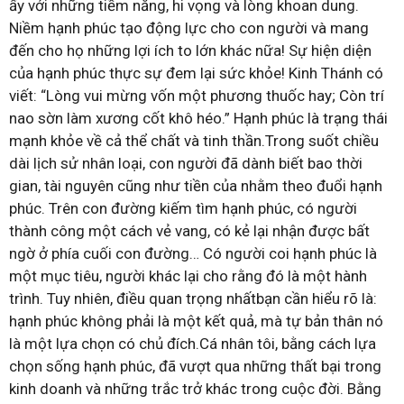
ấy với những tiềm năng, hi vọng và lòng khoan dung.
Niềm hạnh phúc tạo động lực cho con người và mang
đến cho họ những lợi ích to lớn khác nữa! Sự hiện diện
của hạnh phúc thực sự đem lại sức khỏe! Kinh Thánh có
viết: “Lòng vui mừng vốn một phương thuốc hay; Còn trí
nao sờn làm xương cốt khô héo.” Hạnh phúc là trạng thái
mạnh khỏe về cả thể chất và tinh thần.Trong suốt chiều
dài lịch sử nhân loại, con người đã dành biết bao thời
gian, tài nguyên cũng như tiền của nhằm theo đuổi hạnh
phúc. Trên con đường kiếm tìm hạnh phúc, có người
thành công một cách vẻ vang, có kẻ lại nhận được bất
ngờ ở phía cuối con đường… Có người coi hạnh phúc là
một mục tiêu, người khác lại cho rằng đó là một hành
trình. Tuy nhiên, điều quan trọng nhấtbạn cần hiểu rõ là:
hạnh phúc không phải là một kết quả, mà tự bản thân nó
là một lựa chọn có chủ đích.Cá nhân tôi, bằng cách lựa
chọn sống hạnh phúc, đã vượt qua những thất bại trong
kinh doanh và những trắc trở khác trong cuộc đời. Bằng