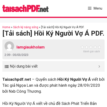
Skip
to
Menu
content
Home
»
Sách kỹ năng sống
»
[Tải sách] Hồi Ký Người Vợ Á PDF.
[Tải sách] Hồi Ký Người Vợ Á PDF.
lamgiaukholam
Đánh giá sách
2:09 - 05/03/2023
Nội dung bài viết
Taisachpdf.net
– Quyển sách
Hồi Ký Người Vợ Á
viết bởi
Tác giả Ngọa Lan và được phát hành ngày 28/09/2020
bởi Nxb Công Thương.
Hồi Ký Người Vợ Á viết về chủ đề Sách Phát Triển Bản