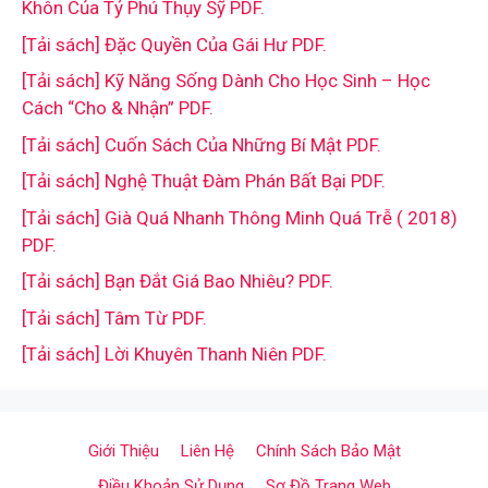
Khôn Của Tỷ Phú Thụy Sỹ PDF.
[Tải sách] Đặc Quyền Của Gái Hư PDF.
[Tải sách] Kỹ Năng Sống Dành Cho Học Sinh – Học
Cách “Cho & Nhận” PDF.
[Tải sách] Cuốn Sách Của Những Bí Mật PDF.
[Tải sách] Nghệ Thuật Đàm Phán Bất Bại PDF.
[Tải sách] Già Quá Nhanh Thông Minh Quá Trễ ( 2018)
PDF.
[Tải sách] Bạn Đắt Giá Bao Nhiêu? PDF.
[Tải sách] Tâm Từ PDF.
[Tải sách] Lời Khuyên Thanh Niên PDF.
Giới Thiệu
Liên Hệ
Chính Sách Bảo Mật
Điều Khoản Sử Dụng
Sơ Đồ Trang Web