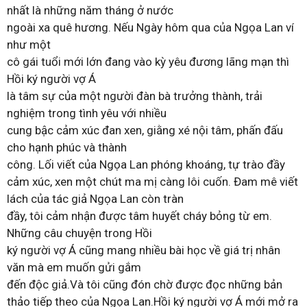
nhất là những năm tháng ở nước
ngoài xa quê hương. Nếu Ngày hôm qua của Ngọa Lan ví
như một
cô gái tuổi mới lớn đang vào kỳ yêu đương lãng mạn thì
Hồi ký người vợ Á
là tâm sự của một người đàn bà trưởng thành, trải
nghiệm trong tình yêu với nhiều
cung bậc cảm xúc đan xen, giằng xé nội tâm, phấn đấu
cho hạnh phúc và thành
công. Lối viết của Ngọa Lan phóng khoáng, tự trào đầy
cảm xúc, xen một chút ma mị càng lôi cuốn. Đam mê viết
lách của tác giả Ngọa Lan còn tràn
đầy, tôi cảm nhận được tâm huyết cháy bỏng từ em.
Những câu chuyện trong Hồi
ký người vợ Á cũng mang nhiều bài học về giá trị nhân
văn mà em muốn gửi gắm
đến độc giả.Và tôi cũng đón chờ được đọc những bản
thảo tiếp theo của Ngọa Lan.Hồi ký người vợ Á mới mở ra