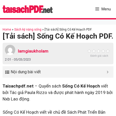
Skip
to
Menu
content
Home
»
Sách kỹ năng sống
»
[Tải sách] Sống Có Kế Hoạch PDF.
[Tải sách] Sống Có Kế Hoạch PDF.
lamgiaukholam
Đánh giá sách
2:01 - 05/03/2023
Nội dung bài viết
Taisachpdf.net
– Quyển sách
Sống Có Kế Hoạch
viết
bởi Tác giả Paula Rizzo và được phát hành ngày 2019 bởi
Nxb Lao động.
Sống Có Kế Hoạch viết về chủ đề Sách Phát Triển Bản