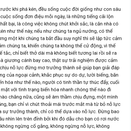
 trước khi phá kén, đều sống cuộc đời giống như con sâu
à cuộc sống đơn điệu mỗi ngày, là những tiếng cãi lộn
t bại, là công việc không chút khởi sắc, là căn nhà có
én như thế này, nếu như chúng ta ngủ nướng, có thể
ưng một khi chúng ta bắt đầu suy nghĩ thì sẽ lập tức cảm
ãm chúng ta, khiến chúng ta không thể cử động, vì thế
tắc, chỉ biết thở dài mà không biết tương lai rồi sẽ ra
à giương cánh bay cao, thật sự trải nghiệm được cảm
 chịu nỗ lực đừng mơ trưởng thành sẽ giúp bạn giải đáp
ng của ngoại cảnh, khắc phục sự do dự, lười biếng, băn
iến hóa như thế nào, người có tinh thần tự thúc đẩy, cuối
 mặt với tình trạng biến hóa nhanh chóng thế nào đi
 nào chăng nữa, cũng sẽ âm thầm chịu đựng, một mình
ng, bạn chỉ vì chút thoải mái trước mắt mà từ bỏ nỗ lực
a sự trưởng thành, chỉ có thể dựa vào nỗ lực. Đừng bao
 nhìn lên trên đỉnh bởi khi đó dẫu cho bạn có rơi nước
là không ngừng cố gắng, không ngừng nỗ lực, không