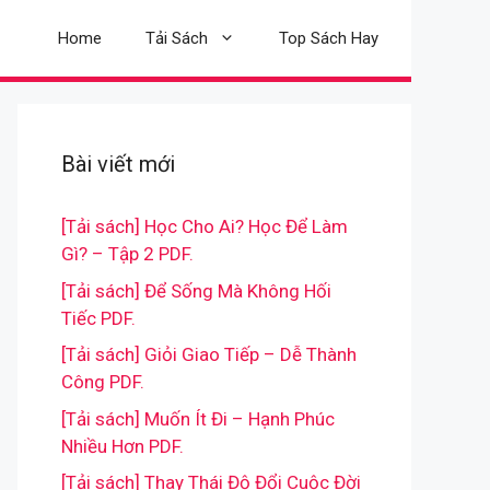
Home
Tải Sách
Top Sách Hay
Bài viết mới
[Tải sách] Học Cho Ai? Học Để Làm
Gì? – Tập 2 PDF.
[Tải sách] Để Sống Mà Không Hối
Tiếc PDF.
[Tải sách] Giỏi Giao Tiếp – Dễ Thành
Công PDF.
[Tải sách] Muốn Ít Đi – Hạnh Phúc
Nhiều Hơn PDF.
[Tải sách] Thay Thái Độ Đổi Cuộc Đời