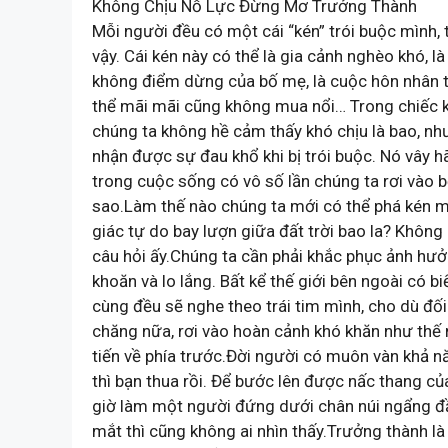
Không Chịu Nỗ Lực Đừng Mơ Trưởng Thành
Mỗi người đều có một cái “kén” trói buộc mình,
vậy. Cái kén này có thể là gia cảnh nghèo khó, l
không điểm dừng của bố mẹ, là cuộc hôn nhân thấ
thể mãi mãi cũng không mua nổi… Trong chiếc k
chúng ta không hề cảm thấy khó chịu là bao, nh
nhận được sự đau khổ khi bị trói buộc. Nó vây h
trong cuộc sống có vô số lần chúng ta rơi vào bế 
sao.Làm thế nào chúng ta mới có thể phá kén m
giác tự do bay lượn giữa đất trời bao la? Không
câu hỏi ấy.Chúng ta cần phải khắc phục ảnh hưở
khoăn và lo lắng. Bất kể thế giới bên ngoài có b
cùng đều sẽ nghe theo trái tim mình, cho dù đối
chăng nữa, rơi vào hoàn cảnh khó khăn như thế
tiến về phía trước.Đời người có muôn vàn khả nă
thì bạn thua rồi. Để bước lên được nấc thang củ
giờ làm một người đứng dưới chân núi ngẩng đầu
mắt thì cũng không ai nhìn thấy.Trưởng thành 