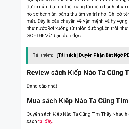
được nắm bắt có thể mang lại niềm hạnh phúc sâ
hồ sơ bệnh án, băng thu âm và trí nhớ. Chỉ có tê
mật. Đây là câu chuyện về vận mệnh và hy vọng.
như nướcRơi xuống từ thiên đườngLên trời như 
GOETHEMời bạn đón đọc.
Tải thêm:
[Tải sách] Duyên Phận Bất Ngờ PD
Review sách Kiếp Nào Ta Cũng 
Đang cập nhật…
Mua sách Kiếp Nào Ta Cũng Tìm 
Quyển sách Kiếp Nào Ta Cũng Tìm Thấy Nhau hiệ
sách
tại đây
.