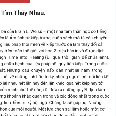
 Tìm Thấy Nhau.
 ba của Brain L. Weiss – một nhà tâm thần học có tiếng.
iên là Ám ảnh từ kiếp trước, cuốn sách mô tả câu chuyện
g liệu pháp thôi miên về kiếp trước đã làm thay đổi cả
y trên toàn thế giới với hơn 2 triệu bản in và được dịch
ugh Time into Healing (Đi qua thời gian để chữa lành),
g chữa bệnh của liệu pháp hồi quy tiền kiếp. Trong cuốn
 thật. Nhưng câu chuyện hấp dẫn nhất lại nằm trong
 nói về những linh hồn tri kỷ, những người có mối liên kết
 lại nhau hết lần này đến lần khác, qua hết kiếp này tới
ỷ của mình như thế nào, rồi đưa ra những quyết định làm
hững khoảnh khắc quan trọng và xúc động nhất trong cuộc
linh hồn tri kỷ hội ngộ. Chúng ta sẽ gặp họ. Nhưng
a chọn của mỗi người. Một lựa chọn sai lầm hoặc một cơ
 khổ tột cùng. Và một lựa chọn đúng đắn, một cơ hội