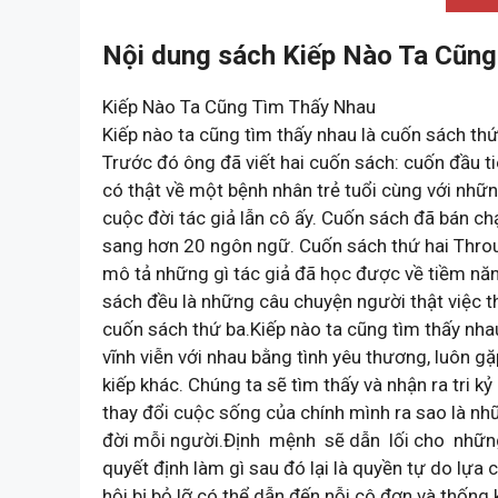
Nội dung sách Kiếp Nào Ta Cũng
Kiếp Nào Ta Cũng Tìm Thấy Nhau
Kiếp nào ta cũng tìm thấy nhau là cuốn sách thứ
Trước đó ông đã viết hai cuốn sách: cuốn đầu t
có thật về một bệnh nhân trẻ tuổi cùng với nhữn
cuộc đời tác giả lẫn cô ấy. Cuốn sách đã bán chạ
sang hơn 20 ngôn ngữ. Cuốn sách thứ hai Thro
mô tả những gì tác giả đã học được về tiềm năn
sách đều là những câu chuyện người thật việc
cuốn sách thứ ba.Kiếp nào ta cũng tìm thấy nhau
vĩnh viễn với nhau bằng tình yêu thương, luôn gặp
kiếp khác. Chúng ta sẽ tìm thấy và nhận ra tri k
thay đổi cuộc sống của chính mình ra sao là n
đời mỗi người.Định mệnh sẽ dẫn lối cho những 
quyết định làm gì sau đó lại là quyền tự do lự
hội bị bỏ lỡ có thể dẫn đến nỗi cô đơn và thống