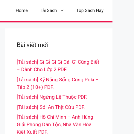
Home
Tải Sách
Top Sách Hay
Bài viết mới
[Tải sách] Gi Gỉ Gì Gi Cái Gì Cũng Biết
– Dành Cho Lớp 2 PDF.
[Tải sách] Kỹ Năng Sống Cùng Poki –
Tập 2 (10+) PDF.
[Tải sách] Ngừng Lệ Thuộc PDF.
[Tải sách] Sói Ăn Thịt Cừu PDF.
[Tải sách] Hồ Chí Minh – Anh Hùng
Giải Phóng Dân Tộc, Nhà Văn Hóa
Kiệt Xuất PDF.