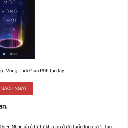
ột Vòng Thời Gian PDF tại đây.
I SÁCH NGAY
an.
Thiện Nhân ấp ủ từ từ khi còn ở độ tuổi đôi mươi. Tác