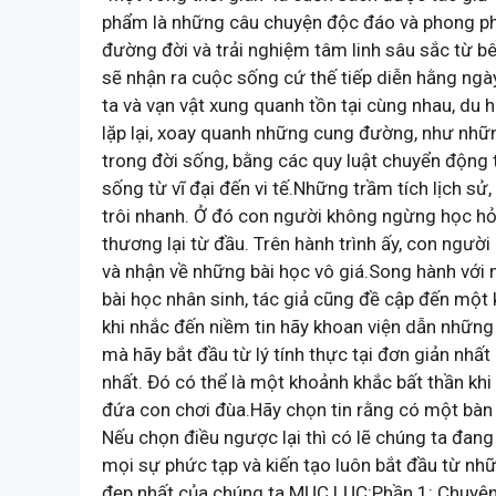
phẩm là những câu chuyện độc đáo và phong ph
đường đời và trải nghiệm tâm linh sâu sắc từ bê
sẽ nhận ra cuộc sống cứ thế tiếp diễn hằng ngà
ta và vạn vật xung quanh tồn tại cùng nhau, du h
lặp lại, xoay quanh những cung đường, như nhữn
trong đời sống, bằng các quy luật chuyển động t
sống từ vĩ đại đến vi tế.Những trầm tích lịch s
trôi nhanh. Ở đó con người không ngừng học hỏi, 
thương lại từ đầu. Trên hành trình ấy, con ngườ
và nhận về những bài học vô giá.Song hành với
bài học nhân sinh, tác giả cũng đề cập đến một k
khi nhắc đến niềm tin hãy khoan viện dẫn những
mà hãy bắt đầu từ lý tính thực tại đơn giản nhấ
nhất. Đó có thể là một khoảnh khắc bất thần khi
đứa con chơi đùa.Hãy chọn tin rằng có một bàn t
Nếu chọn điều ngược lại thì có lẽ chúng ta đan
mọi sự phức tạp và kiến tạo luôn bắt đầu từ nhữ
đẹp nhất của chúng ta.MỤC LỤC:Phần 1: Chuyện