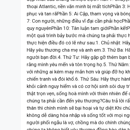
thoại Atlantic, nền văn minh bị mất tíchPhần 3: 
phục và tan rãPhần 5: Ai Cập, tham vọng và bón
7: Con người, những điều vĩ đại cần phải họcPh
quy nguyênPhần 10: Tân luận tam giớiPhần kết
một quá trình bảy bước mà chúng ta phải thực hi
thực hiện điều đó có lẽ như sau:1. Chủ nhật: Hã
Hãy yêu thương cha mẹ và anh em.3. Thứ Ba: H
người bạn đời.4. Thứ Tư: Hãy gặp gỡ thêm bạn b
rằng mình yêu mến và tôn trọng họ.5. Thứ Năm: 
với những ai kém may mắn hơn và giúp đỡ họ khi
chiến tranh và đói khổ.6. Thứ Sáu: Hãy thực hàn
khỏi cảnh nguy hiểm và có cơ hội sinh sôi duy t
thật trọn vẹn, sống hoà mình với thiên nhiên đ
chúng ta phải cần đến yêu thương?Câu trả lời rấ
thân thì chính mình sẽ bại hoại và tự diệt.Khi
không dễ dàng hòa nhập và sống tốt với mọi ngư
người phối ngẫu là vợ, chồng mà do chính chúng t
chúng ta không biết yêu thương đồng bào dân tộc,