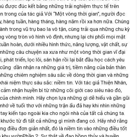
ú được đúc kết bằng những trải nghiệm thực tế trên
n trong của tác giả.Với “Một vòng thời gian”, người đọc
y, hàng tuần, hàng tháng, hàng năm rồi xa hơn nữa. Chúng
ành trong vũ trụ bao la vô tận, cùng trải qua những chu kỳ
g vòng tròn vô hình vô định, nhưng lại chi phối mọi mặt
uần hoàn, dưới nhiều hình thức, năng lượng, vật chất, sự
ử, những câu chuyện xa xưa như một vòng thời gian vĩ đại
phát triển, lọc lõi, sân hận rồi lại bắt đầu học cách yêu
i cũng dần nhận ra những giá trị, tiềm năng của bản thân
 những chiêm nghiệm sâu sắc về dòng thời gian và những
hái niệm thực sâu sắc: niềm tin. Với tác giả Thiện Nhân,
 cảm nhận huyền bí từ những cõi giới cao siêu nào đó,
t của chính mình. Hãy chọn lựa những gì dễ hiểu và gần gũi
 nhớ về tuổi thơ với những trận ẩu đả hay khi nhìn những
ay kiến tạo ngoài kia cho ngôi nhà của tất cả chúng ta.
g khước từ đi tất cả những gì mình đang có. Hãy nhớ rằng
ng điều đơn giản nhất, đó là niềm tin vào những điều tốt
 khu vườnPhần 2: Sự thật về đạo hồng thủy và huyền