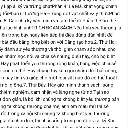
Hy Lạp ái kỷ và trừng phạtPhần 4: La Mã, khát vọng chinh
g tốiPhần 6: Lưỡng Hà – xung đột vật chất và ý thứcPhần
ần 8: Các chu kỳ văn mình và tam thế độPhần 9: Đảo thế
Phụ lục hình ảnhTRÍCH ĐOẠN SÁCH:Nếu tình yêu thương là
ện trong bảy ngày liên tiếp thì điều đúng đắn nhất để
y bắt đầu bằng lòng biết ơn với Đấng tạo hoá.2. Thứ Hai:
ãy dành sự yêu thương và thời gian chăm sóc nhau cho
è nhằm học hỏi và chia sẻ những điều hay, cho họ biết
Hãy phát triển yêu thương rộng khắp, bằng việc chia sẻ
 còn có thể. Hãy chung tay kêu gọi chấm dứt bất công,
h chay tịnh và giúp cho một loài vật nào đó có thể thoát
rì nòi giống.7. Thứ Bảy: Hãy giữ mình thanh sạch, sống
ể chiêm nghiệm, cảm nhận và lắng nghe từ nó.Tại sao
t đơn giản, là bởi khi chúng ta không biết yêu thương bản
 chúng ta không thương cha mẹ, anh em máu mủ thì sẽ
ời trong xã hội.Khi chúng ta không biết yêu thương
a đã chọn lựa, thì phải sống trong cô độc vì ái kỷ.Khi
 thì ai sẽ cùng đoàn kết lại, kề vai sát cánh trong nguy