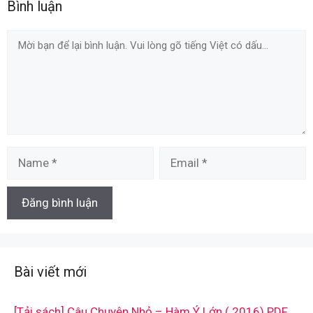
Bình luận
Comment
Name
Email
Bài viết mới
[Tải sách] Câu Chuyện Nhỏ – Hàm Ý Lớn ( 2016) PDF.