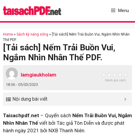
Skip
to
Menu
content
Home
»
Sách kỹ năng sống
»
[Tải sách] Nếm Trải Buồn Vui, Ngắm Nhìn Nhân
Thế PDF.
[Tải sách] Nếm Trải Buồn Vui,
Ngắm Nhìn Nhân Thế PDF.
lamgiaukholam
Đánh giá sách
18:36 - 05/03/2023
Nội dung bài viết
Taisachpdf.net
– Quyển sách
Nếm Trải Buồn Vui, Ngắm
Nhìn Nhân Thế
viết bởi Tác giả Tôn Diễn và được phát
hành ngày 2021 bởi NXB Thanh Niên.