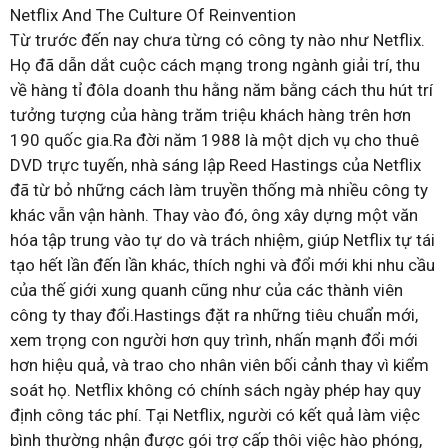
Netflix And The Culture Of Reinvention
Từ trước đến nay chưa từng có công ty nào như Netflix.
Họ đã dẫn dắt cuộc cách mạng trong ngành giải trí, thu
về hàng tỉ đôla doanh thu hằng năm bằng cách thu hút trí
tưởng tượng của hàng trăm triệu khách hàng trên hơn
190 quốc gia.Ra đời năm 1988 là một dịch vụ cho thuê
DVD trực tuyến, nhà sáng lập Reed Hastings của Netflix
đã từ bỏ những cách làm truyền thống mà nhiều công ty
khác vẫn vận hành. Thay vào đó, ông xây dựng một văn
hóa tập trung vào tự do và trách nhiệm, giúp Netflix tự tái
tạo hết lần đến lần khác, thích nghi và đổi mới khi nhu cầu
của thế giới xung quanh cũng như của các thành viên
công ty thay đổi.Hastings đặt ra những tiêu chuẩn mới,
xem trọng con người hơn quy trình, nhấn mạnh đổi mới
hơn hiệu quả, và trao cho nhân viên bối cảnh thay vì kiểm
soát họ. Netflix không có chính sách ngày phép hay quy
định công tác phí. Tại Netflix, người có kết quả làm việc
bình thường nhận được gói trợ cấp thôi việc hào phóng,