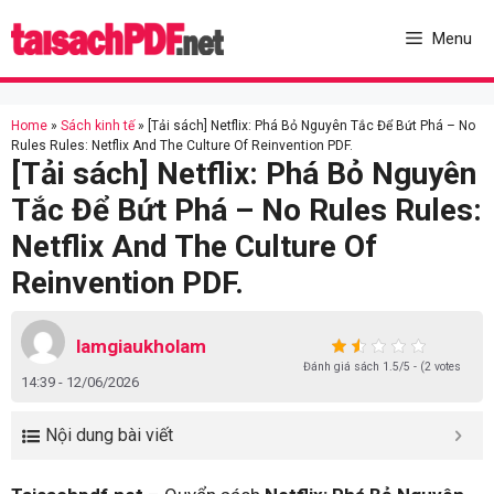
Skip
to
Menu
content
Home
»
Sách kinh tế
»
[Tải sách] Netflix: Phá Bỏ Nguyên Tắc Để Bứt Phá – No
Rules Rules: Netflix And The Culture Of Reinvention PDF.
[Tải sách] Netflix: Phá Bỏ Nguyên
Tắc Để Bứt Phá – No Rules Rules:
Netflix And The Culture Of
Reinvention PDF.
lamgiaukholam
Đánh giá sách 1.5/5 - (2 votes
14:39 - 12/06/2026
Nội dung bài viết