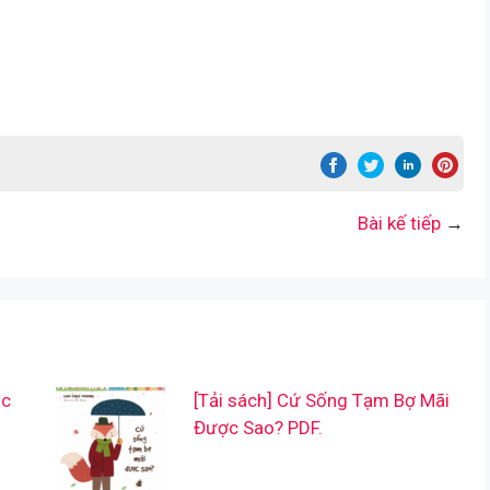
Bài kế tiếp
→
ộc
[Tải sách] Cứ Sống Tạm Bợ Mãi
Được Sao? PDF.