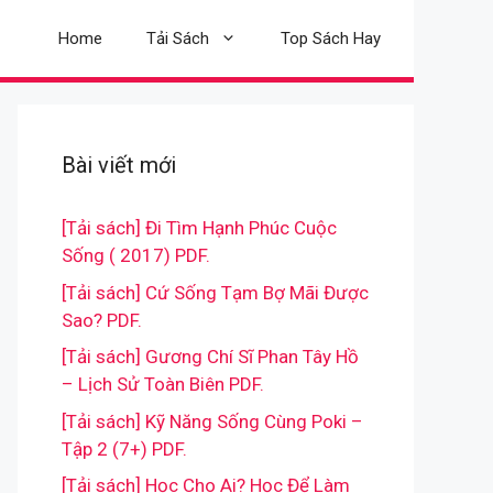
Home
Tải Sách
Top Sách Hay
Bài viết mới
[Tải sách] Đi Tìm Hạnh Phúc Cuộc
Sống ( 2017) PDF.
[Tải sách] Cứ Sống Tạm Bợ Mãi Được
Sao? PDF.
[Tải sách] Gương Chí Sĩ Phan Tây Hồ
– Lịch Sử Toàn Biên PDF.
[Tải sách] Kỹ Năng Sống Cùng Poki –
Tập 2 (7+) PDF.
[Tải sách] Học Cho Ai? Học Để Làm