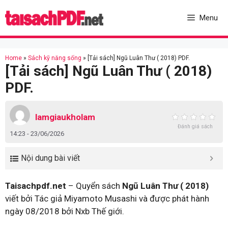
Skip
to
Menu
content
Home
»
Sách kỹ năng sống
»
[Tải sách] Ngũ Luân Thư ( 2018) PDF.
[Tải sách] Ngũ Luân Thư ( 2018)
PDF.
lamgiaukholam
Đánh giá sách
14:23 - 23/06/2026
Nội dung bài viết
Taisachpdf.net
– Quyển sách
Ngũ Luân Thư ( 2018)
viết bởi Tác giả Miyamoto Musashi và được phát hành
ngày 08/2018 bởi Nxb Thế giới.