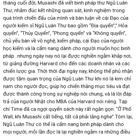
tháng cuối đời, Musashi đã viết binh pháp thư Ngũ Luân
Thư, nhằm đúc kết những quan sát, kinh nghiệm trong
quá trình chiến đấu của mình và bàn luận về cái Đạo của
người kiếm sĩ.Ngũ Luân Thư bao gồm “Địa quyển”,” Hỏa
quyển”, “Thủy Quyển”, “Phong quyển” và “Không quyển”,
chủ yếu bàn về võ nghệ, kiếm pháp, cái Đạo của người
học kiếm và là cẩm nang dành cho người muốn học binh
pháp…nhưng ngày nay nó lại được nghiền ngẫm khắp nơi,
từ giảng đường Harvard cho đến các doanh nhân và các
chiến lược gia. Thời thời đại ngày nay, không thể phủ nhận
được tầm quan trọng của Ngũ Luân Thư khi nó là kim chỉ
nam cho người đọc, giúp họ chiến thắng mục tiêu và đạt
được thành công trong sự nghiệp nói chung, và là lời đáp
trả của người Nhật cho MBA của Harvard nói riêng. Tạp
chí Time đã ca ngợi quyển sách này rất ngắn gọn: “Ở Phố
Wall, khi Musashi cất tiếng, tất cả phải lắng nghe”.Tóm lại,
Ngũ Luân Thư có thể là cẩm nang binh pháp dành cho
mọi người, mỗi lần đọc là lại nghiền ngẫm ra những điều