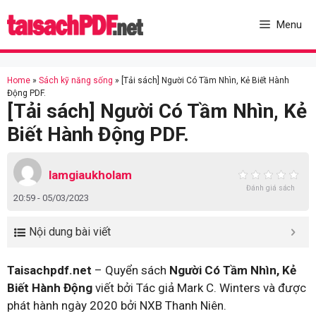
Skip
to
Menu
content
Home
»
Sách kỹ năng sống
»
[Tải sách] Người Có Tầm Nhìn, Kẻ Biết Hành
Động PDF.
[Tải sách] Người Có Tầm Nhìn, Kẻ
Biết Hành Động PDF.
lamgiaukholam
Đánh giá sách
20:59 - 05/03/2023
Nội dung bài viết
Taisachpdf.net
– Quyển sách
Người Có Tầm Nhìn, Kẻ
Biết Hành Động
viết bởi Tác giả Mark C. Winters và được
phát hành ngày 2020 bởi NXB Thanh Niên.