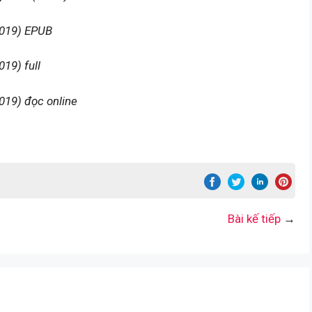
2019) EPUB
19) full
019) đọc online
Bài kế tiếp
→