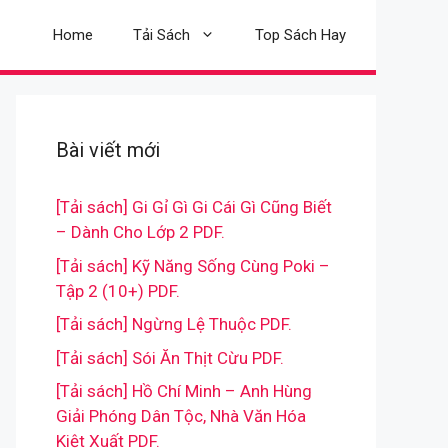
Home
Tải Sách
Top Sách Hay
Bài viết mới
[Tải sách] Gi Gỉ Gì Gi Cái Gì Cũng Biết
– Dành Cho Lớp 2 PDF.
[Tải sách] Kỹ Năng Sống Cùng Poki –
Tập 2 (10+) PDF.
[Tải sách] Ngừng Lệ Thuộc PDF.
[Tải sách] Sói Ăn Thịt Cừu PDF.
[Tải sách] Hồ Chí Minh – Anh Hùng
Giải Phóng Dân Tộc, Nhà Văn Hóa
Kiệt Xuất PDF.