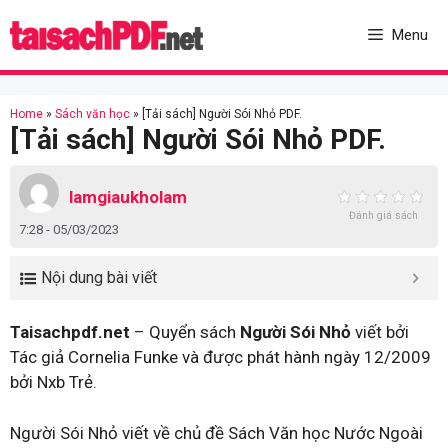
Skip
to
Menu
content
Home
»
Sách văn học
»
[Tải sách] Người Sói Nhỏ PDF.
[Tải sách] Người Sói Nhỏ PDF.
lamgiaukholam
Đánh giá sách
7:28 - 05/03/2023
Nội dung bài viết
Taisachpdf.net
– Quyển sách
Người Sói Nhỏ
viết bởi
Tác giả Cornelia Funke và được phát hành ngày 12/2009
bởi Nxb Trẻ.
Người Sói Nhỏ viết về chủ đề Sách Văn học Nước Ngoài