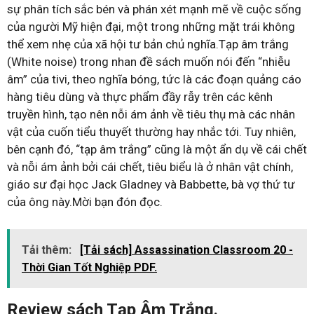
sự phân tích sắc bén và phán xét mạnh mẽ về cuộc sống
của người Mỹ hiện đại, một trong những mặt trái không
thể xem nhẹ của xã hội tư bản chủ nghĩa.Tạp âm trắng
(White noise) trong nhan đề sách muốn nói đến “nhiễu
âm” của tivi, theo nghĩa bóng, tức là các đoạn quảng cáo
hàng tiêu dùng và thực phẩm đầy rẫy trên các kênh
truyền hình, tạo nên nỗi ám ảnh về tiêu thụ mà các nhân
vật của cuốn tiểu thuyết thường hay nhắc tới. Tuy nhiên,
bên cạnh đó, “tạp âm trắng” cũng là một ẩn dụ về cái chết
và nỗi ám ảnh bởi cái chết, tiêu biểu là ở nhân vật chính,
giáo sư đại học Jack Gladney và Babbette, bà vợ thứ tư
của ông này.Mời bạn đón đọc.
Tải thêm:
[Tải sách] Assassination Classroom 20 -
Thời Gian Tốt Nghiệp PDF.
Review sách Tạp Âm Trắng.