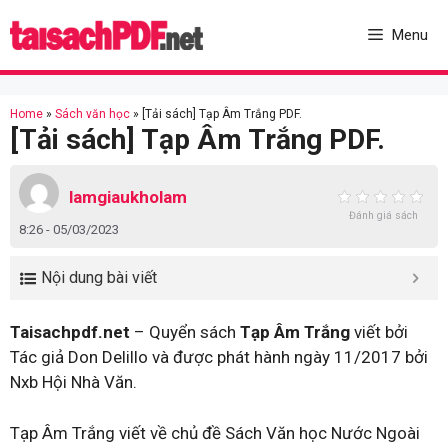
Skip
to
Menu
content
Home
»
Sách văn học
»
[Tải sách] Tạp Âm Trắng PDF.
[Tải sách] Tạp Âm Trắng PDF.
lamgiaukholam
Đánh giá sách
8:26 - 05/03/2023
Nội dung bài viết
Taisachpdf.net
– Quyển sách
Tạp Âm Trắng
viết bởi
Tác giả Don Delillo và được phát hành ngày 11/2017 bởi
Nxb Hội Nhà Văn.
Tạp Âm Trắng viết về chủ đề Sách Văn học Nước Ngoài