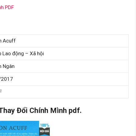
nh PDF
n Acuff
b Lao động – Xã hội
m Ngân
/2017
F
hay Đổi Chính Mình pdf.