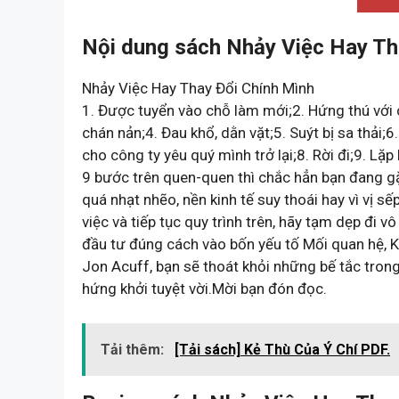
Nội dung sách Nhảy Việc Hay Th
Nhảy Việc Hay Thay Đổi Chính Mình
1. Được tuyển vào chỗ làm mới;2. Hứng thú với 
chán nản;4. Đau khổ, dằn vặt;5. Suýt bị sa thải;
cho công ty yêu quý mình trở lại;8. Rời đi;9. Lặp
9 bước trên quen-quen thì chắc hẳn bạn đang gặ
quá nhạt nhẽo, nền kinh tế suy thoái hay vì vị
việc và tiếp tục quy trình trên, hãy tạm dẹp đi vô
đầu tư đúng cách vào bốn yếu tố Mối quan hệ, 
Jon Acuff, bạn sẽ thoát khỏi những bế tắc tron
hứng khởi tuyệt vời.Mời bạn đón đọc.
Tải thêm:
[Tải sách] Kẻ Thù Của Ý Chí PDF.