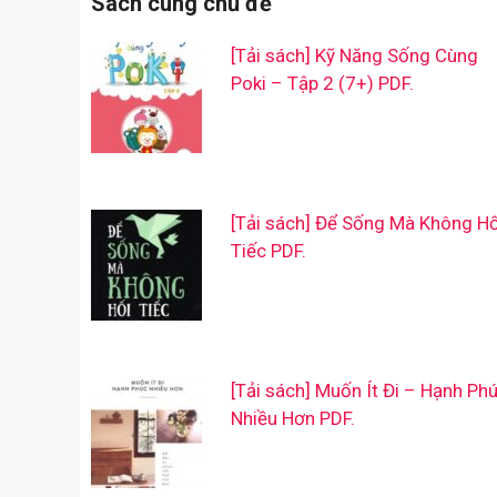
Sách cùng chủ đề
[Tải sách] Kỹ Năng Sống Cùng
Poki – Tập 2 (7+) PDF.
[Tải sách] Để Sống Mà Không Hố
Tiếc PDF.
[Tải sách] Muốn Ít Đi – Hạnh Ph
Nhiều Hơn PDF.