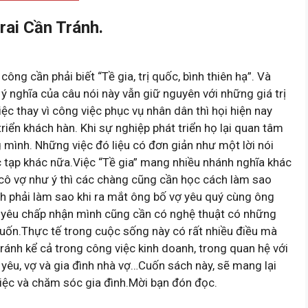
rai Cần Tránh.
g cần phải biết “Tề gia, trị quốc, bình thiên hạ”. Và
ì ý nghĩa của câu nói này vẫn giữ nguyên với những giá trị
ệc thay vì công việc phục vụ nhân dân thì họi hiện nay
triển khách hàn. Khi sự nghiệp phát triển họ lại quan tâm
 mình. Những việc đó liệu có đơn giản như một lời nói
 tạp khác nữa.Việc “Tề gia” mang nhiều nhánh nghĩa khác
cô vợ như ý thì các chàng cũng cần học cách làm sao
nh phải làm sao khi ra mắt ông bố vợ yêu quý cùng ông
i yêu chấp nhận mình cũng cần có nghệ thuật có những
ốn.Thực tế trong cuộc sống này có rất nhiều điều mà
tránh kể cả trong công việc kinh doanh, trong quan hệ với
yêu, vợ và gia đình nhà vợ…Cuốn sách này, sẽ mang lại
iệc và chăm sóc gia đình.Mời bạn đón đọc.