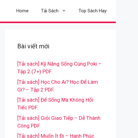
Home
Tải Sách
Top Sách Hay
Bài viết mới
[Tải sách] Kỹ Năng Sống Cùng Poki –
Tập 2 (7+) PDF.
[Tải sách] Học Cho Ai? Học Để Làm
Gì? – Tập 2 PDF.
[Tải sách] Để Sống Mà Không Hối
Tiếc PDF.
[Tải sách] Giỏi Giao Tiếp – Dễ Thành
Công PDF.
[Tải sách] Muốn Ít Đi – Hạnh Phúc