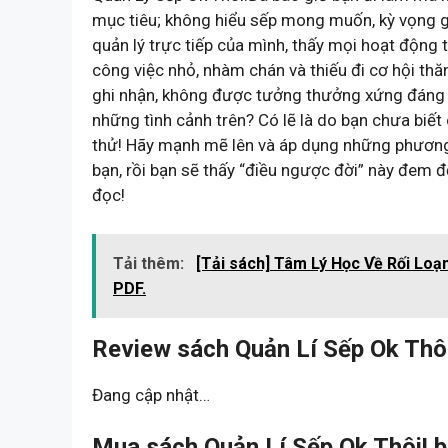
mục tiêu; không hiểu sếp mong muốn, kỳ vọng g
quản lý trực tiếp của mình, thấy mọi hoạt động 
công việc nhỏ, nhàm chán và thiếu đi cơ hội thă
ghi nhận, không được tưởng thưởng xứng đáng 
những tình cảnh trên? Có lẽ là do bạn chưa biết
thử! Hãy mạnh mẽ lên và áp dụng những phương
bạn, rồi bạn sẽ thấy “điều ngược đời” này đem 
đọc!
Tải thêm:
[Tải sách] Tâm Lý Học Về Rối Loạ
PDF.
Review sách Quản Lí Sếp Ok Thôi
Đang cập nhật…
Mua sách Quản Lí Sếp Ok Thôi! b