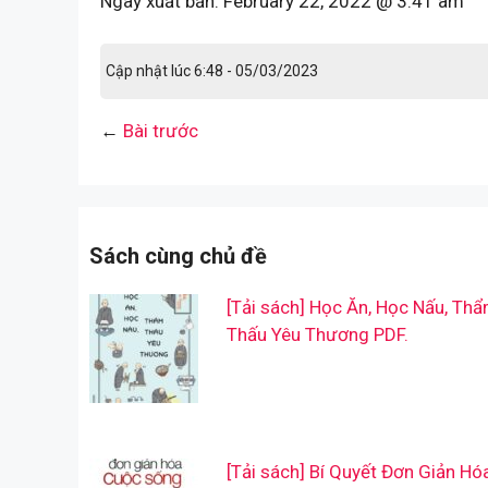
Ngày xuất bản:
February 22, 2022 @ 3:41 am
Cập nhật lúc 6:48 - 05/03/2023
←
Bài trước
Sách cùng chủ đề
[Tải sách] Học Ăn, Học Nấu, Th
Thấu Yêu Thương PDF.
[Tải sách] Bí Quyết Đơn Giản Hó