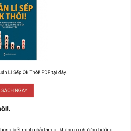
uản Lí Sếp Ok Thôi! PDF tại đây.
I SÁCH NGAY
ôi!.
không biết mình phải làm gì, không rõ phương hướng,