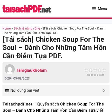
Skip
to
Menu
content
Home
»
Sách kỹ năng sống
»
[Tải sách] Chicken Soup For The Soul – Dành
Cho Những Tâm Hồn Cần Điểm Tựa PDF.
[Tải sách] Chicken Soup For The
Soul – Dành Cho Những Tâm Hồn
Cần Điểm Tựa PDF.
lamgiaukholam
Đánh giá sách
6:29 - 05/03/2023
Nội dung bài viết
Taisachpdf.net
– Quyển sách
Chicken Soup For The
Soul – Dành Cho Những Tâm Hồn Cần Điểm Tựa
viết