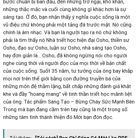
bước chuẩn bị ban đầu, đến những trở ngại, khó khăn,
những thắc mắc và cuối cùng không gì khác hơn là sự
sáng tạo. Ở đó, bạn nhận thấy ý nghĩa cuộc sống là một
vũ điệu chứ không phải một tảng đá trước mặt. Nó cũng
chính là âm nhạc. Và bạn là người tạo ra nó chứ không
phải là tìm thấy nó.Nhà triết học hiện đại Osho, thiền sư
Osho, đạo sư Osho, luận sư Osho, nhà sáng tạo Osho,
hay đơn giản là… Osho, đã không ngừng nói cho người
nghe cùng thời và người đọc của mọi thời về bản chất
của cuộc sống. Suốt 35 năm, tư tưởng của ông bay khắp
mọi nơi trên thế giới bằng con đường truyền bá của
những môn đệ thầm lặng, bất chấp những đánh giá khắt
khe và đầy “hoang mang” về tinh thần triết học mãnh liệt
của ông. Tác phẩm Sáng Tạo – Bừng Cháy Sức Mạnh Bên
Trong mà bạn đang cầm trên tay cũng là một trong số
những tâm tình thánh thiện đó.Mời bạn đón đọc.