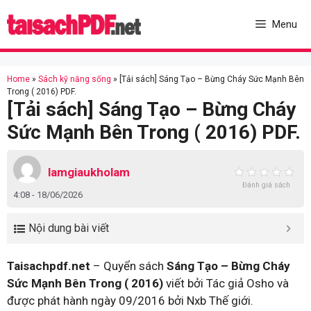
Skip
to
Menu
content
Home
»
Sách kỹ năng sống
»
[Tải sách] Sáng Tạo – Bừng Cháy Sức Mạnh Bên
Trong ( 2016) PDF.
[Tải sách] Sáng Tạo – Bừng Cháy
Sức Mạnh Bên Trong ( 2016) PDF.
lamgiaukholam
Đánh giá sách
4:08 - 18/06/2026
Nội dung bài viết
Taisachpdf.net
– Quyển sách
Sáng Tạo – Bừng Cháy
Sức Mạnh Bên Trong ( 2016)
viết bởi Tác giả Osho và
được phát hành ngày 09/2016 bởi Nxb Thế giới.