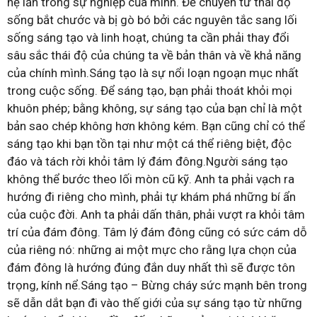
hệ lẫn trong sự nghiệp của mình. Để chuyển từ thái độ
sống bắt chước và bị gò bó bởi các nguyên tắc sang lối
sống sáng tạo và linh hoạt, chúng ta cần phải thay đổi
sâu sắc thái độ của chúng ta về bản thân và về khả năng
của chính mình.Sáng tạo là sự nổi loạn ngoạn mục nhất
trong cuộc sống. Để sáng tạo, bạn phải thoát khỏi mọi
khuôn phép; bằng không, sự sáng tạo của bạn chỉ là một
bản sao chép không hơn không kém. Bạn cũng chỉ có thể
sáng tạo khi bạn tồn tại như một cá thể riêng biệt, độc
đáo và tách rời khỏi tâm lý đám đông.Người sáng tạo
không thể bước theo lối mòn cũ kỹ. Anh ta phải vạch ra
hướng đi riêng cho mình, phải tự khám phá những bí ẩn
của cuộc đời. Anh ta phải dấn thân, phải vượt ra khỏi tâm
trí của đám đông. Tâm lý đám đông cũng có sức cám dỗ
của riêng nó: những ai một mực cho rằng lựa chọn của
đám đông là hướng đúng đắn duy nhất thì sẽ được tôn
trọng, kính nể.Sáng tạo – Bừng cháy sức mạnh bên trong
sẽ dẫn dắt bạn đi vào thế giới của sự sáng tạo từ những