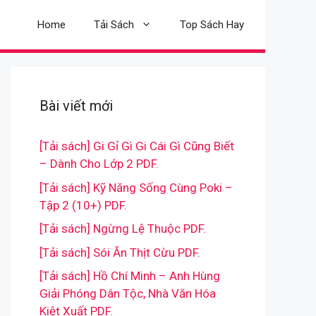
Home
Tải Sách
Top Sách Hay
Bài viết mới
[Tải sách] Gi Gỉ Gì Gi Cái Gì Cũng Biết
– Dành Cho Lớp 2 PDF.
[Tải sách] Kỹ Năng Sống Cùng Poki –
Tập 2 (10+) PDF.
[Tải sách] Ngừng Lệ Thuộc PDF.
[Tải sách] Sói Ăn Thịt Cừu PDF.
[Tải sách] Hồ Chí Minh – Anh Hùng
Giải Phóng Dân Tộc, Nhà Văn Hóa
Kiệt Xuất PDF.