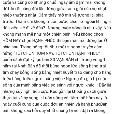
cười và cũng có những chuỗi ngày ảm đạm mãi không
dứt.Ai rồi cũng đôi lần đứng giữa ranh giới của sự nhạt
nhẽo thường nhật. Cảm thấy mờ mịt về tương lai phía
trước. Thậm chí không muốn bước chân ra ngoài khi nghĩ
đến việc: sẽ đi về đâu?…Nhưng cuộc sống là như vậy. Nếu
không mạnh mẽ như một chiến binh. Nếu không chọn
HÔM NAY chọn HẠNH PHÚC thì bạn mãi mãi dừng lại. Ở
phía sau. Trong bóng tối.Như một slogan truyền cảm
hứng “TÔI CHỌN HÔM NAY, TÔI CHỌN HẠNH PHÚC” –
cuốn sách đạt kỷ lục bán 30 VẠN BẢN chỉ trong vòng 1
năm tại Nhật Bản đã thổi bùng ngọn lửa sống bằng trái
tim cháy bỏng, sống bằng nhiệt huyết trào dâng cho hàng
triệu hàng triệu người bằng việc:• Ngưng đo giá trị cuộc
sống của mình bằng việc so sánh với người khác. • Đẩy lùi
những suy nghĩ tiêu cực. Kéo gần lại khoảng cách giữa
thực tại và hy vọng. • Luôn sống với tâm thế hôm nay là
ngày cuối cùng của cuộc đời: an nhiên và hạnh phúcBạn
biết không, câu hỏi duy nhất chúng ta nên đặt ra không