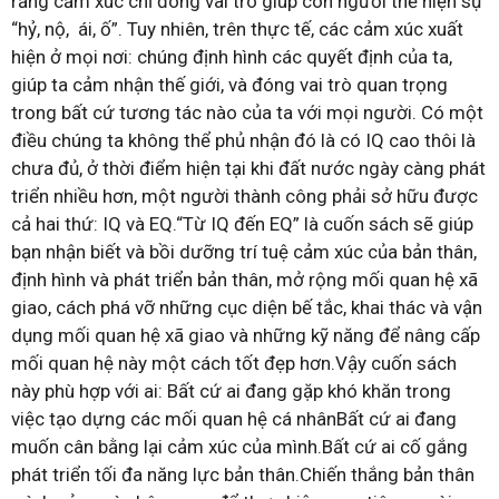
rằng cảm xúc chỉ đóng vai trò giúp con người thể hiện sự
“hỷ, nộ, ái, ố”. Tuy nhiên, trên thực tế, các cảm xúc xuất
hiện ở mọi nơi: chúng định hình các quyết định của ta,
giúp ta cảm nhận thế giới, và đóng vai trò quan trọng
trong bất cứ tương tác nào của ta với mọi người. Có một
điều chúng ta không thể phủ nhận đó là có IQ cao thôi là
chưa đủ, ở thời điểm hiện tại khi đất nước ngày càng phát
triển nhiều hơn, một người thành công phải sở hữu được
cả hai thứ: IQ và EQ.“Từ IQ đến EQ” là cuốn sách sẽ giúp
bạn nhận biết và bồi dưỡng trí tuệ cảm xúc của bản thân,
định hình và phát triển bản thân, mở rộng mối quan hệ xã
giao, cách phá vỡ những cục diện bế tắc, khai thác và vận
dụng mối quan hệ xã giao và những kỹ năng để nâng cấp
mối quan hệ này một cách tốt đẹp hơn.Vậy cuốn sách
này phù hợp với ai: Bất cứ ai đang gặp khó khăn trong
việc tạo dựng các mối quan hệ cá nhânBất cứ ai đang
muốn cân bằng lại cảm xúc của mình.Bất cứ ai cố gắng
phát triển tối đa năng lực bản thân.Chiến thắng bản thân