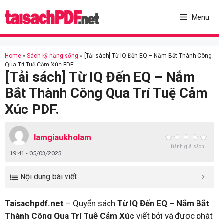
Skip
to
Menu
content
Home
»
Sách kỹ năng sống
»
[Tải sách] Từ IQ Đến EQ – Nắm Bắt Thành Công
Qua Trí Tuệ Cảm Xúc PDF.
[Tải sách] Từ IQ Đến EQ – Nắm
Bắt Thành Công Qua Trí Tuệ Cảm
Xúc PDF.
lamgiaukholam
Đánh giá sách
19:41 - 05/03/2023
Nội dung bài viết
Taisachpdf.net
– Quyển sách
Từ IQ Đến EQ – Nắm Bắt
Thành Công Qua Trí Tuệ Cảm Xúc
viết bởi và được phát