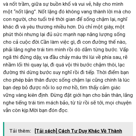
và nốt trầm, giữa sự buồn khổ và vui vẻ, hãy cho mình
một “nốt lặng”. Nốt lặng đó không vang thành lời mà cho
con người, cho tuổi trẻ thời gian để sống chậm lại, nghĩ
khác đi và yêu thương nhiều hơn. Dù chỉ một giây, một
phút thôi nhưng lại đủ sức mạnh nạp năng lượng sống
cho cả cuộc đời.Cần làm việc gì, đi con đường thế nào,
phải lắng nghe trái tim mình rồi dò dẫm từng bước. Vấp
ngã thì đứng dậy, va đầu chảy máu thì lùi về phía sau, rẽ
nhầm lối thì quay lại, đi quá vội thì bước chậm thôi, lạc
đường thì dừng bước suy nghĩ rồi đi tiếp. Thời điểm bạn
cho phép bản thân được sống chậm lại cũng chính là lúc
bạn dẹp bỏ được nỗi lo sợ mơ hồ, tìm thấy cảm giác
vững vàng kiên định. Đừng đặt giới hạn cho bản thân, lắng
nghe tiếng trái tim mách bảo, từ từ rồi sẽ tới, mọi chuyện
vẫn còn kịp.Mời bạn đón đọc.
Tải thêm:
[Tải sách] Cách Tư Duy Khác Về Thành