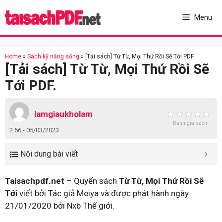
Skip
to
Menu
content
Home
»
Sách kỹ năng sống
»
[Tải sách] Từ Từ, Mọi Thứ Rồi Sẽ Tới PDF.
[Tải sách] Từ Từ, Mọi Thứ Rồi Sẽ
Tới PDF.
lamgiaukholam
Đánh giá sách
2:56 - 05/03/2023
Nội dung bài viết
Taisachpdf.net
– Quyển sách
Từ Từ, Mọi Thứ Rồi Sẽ
Tới
viết bởi Tác giả Meiya và được phát hành ngày
21/01/2020 bởi Nxb Thế giới.