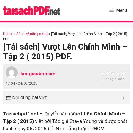
Skip
to
Menu
content
Home
»
Sách kỹ năng sống
»
[Tải sách] Vượt Lên Chính Mình – Tập 2 ( 2015)
PDF.
[Tải sách] Vượt Lên Chính Mình –
Tập 2 ( 2015) PDF.
lamgiaukholam
Đánh giá sách
17:04 - 04/03/2023
Nội dung bài viết
Taisachpdf.net
– Quyển sách
Vượt Lên Chính Mình –
Tập 2 ( 2015)
viết bởi Tác giả Steve Young và được phát
hành ngày 06/2015 bởi Nxb Tổng hợp TP.HCM.