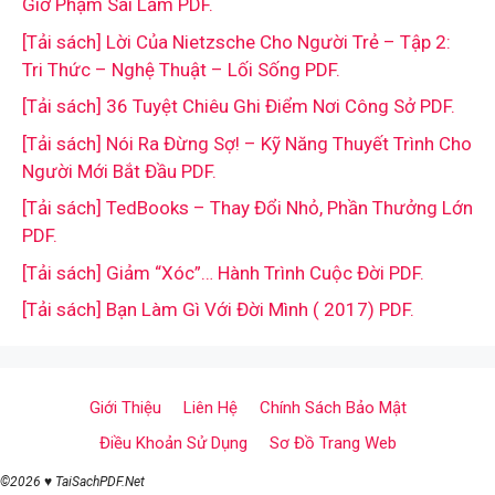
Giờ Phạm Sai Lầm PDF.
[Tải sách] Lời Của Nietzsche Cho Người Trẻ – Tập 2:
Tri Thức – Nghệ Thuật – Lối Sống PDF.
[Tải sách] 36 Tuyệt Chiêu Ghi Điểm Nơi Công Sở PDF.
[Tải sách] Nói Ra Đừng Sợ! – Kỹ Năng Thuyết Trình Cho
Người Mới Bắt Đầu PDF.
[Tải sách] TedBooks – Thay Đổi Nhỏ, Phần Thưởng Lớn
PDF.
[Tải sách] Giảm “Xóc”… Hành Trình Cuộc Đời PDF.
[Tải sách] Bạn Làm Gì Với Đời Mình ( 2017) PDF.
Giới Thiệu
Liên Hệ
Chính Sách Bảo Mật
Điều Khoản Sử Dụng
Sơ Đồ Trang Web
©2026 ♥ TaiSachPDF.Net