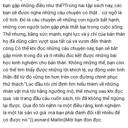
bạn gặp những điều như thế?Trong hai tập sách này, các
bạn sẽ được nghe những câu chuyện có thật… cứ ngỡ là
cổ tích. Đó là câu chuyện về những con người bất hạnh,
những con người luôn gặp phải thất bại trong cuộc sống.
Thế nhưng, bằng sức mạnh, nghị lực và ý chí của bản thân
họ đã dũng cảm vượt qua tất cả và vươn đến thành
công.Có thể khi đọc những câu chuyện này, bạn sẽ bắt
gặp mình trong đó và ít nhiều đúc kết được những bài
học kinh nghiệm cho bản thân. Không những thế, bạn còn
có thể tìm thấy được những lời khích lệ, sự động viên tinh
thần để từ đó vững tin hơn trên con đường chinh phục
thử thách.”Lúc đầu tôi chỉ định tìm hiểu thêm về những
nhân vật mà tôi hằng ngưỡng mộ, thế nhưng sau khi đọc
qua vài trang đầu cảu cuốn sách, tôi đã không thể ngừng
lại được. Qua đó tôi nậhn ra một điều rằng, kinh nghiệm
là một tài sản vô giá mà bạn phải đánh đổi rất nhiều để
có được nó.”(Leonard Maltin)Mời bạn đón đọc.