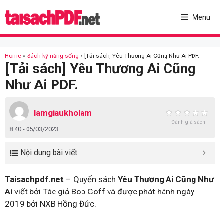
Skip
to
Menu
content
Home
»
Sách kỹ năng sống
»
[Tải sách] Yêu Thương Ai Cũng Như Ai PDF.
[Tải sách] Yêu Thương Ai Cũng
Như Ai PDF.
lamgiaukholam
Đánh giá sách
8:40 - 05/03/2023
Nội dung bài viết
Taisachpdf.net
– Quyển sách
Yêu Thương Ai Cũng Như
Ai
viết bởi Tác giả Bob Goff và được phát hành ngày
2019 bởi NXB Hồng Đức.