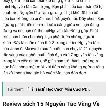
thấy giá trị của bản thân để tăng giá trị cho chính
mìnhNguyên tắc Cẩn trọng: Bạn phải hiểu bản thân để tự
phát triểnNguyên tắc Tấm gương: Thật khó để tiến bộ
nếu bạn không có ai để học hỏiNguyên tắc Dây chun: Bạn
ngừng phát triển nếu mất sức căng giữa nơi bạn đang
đứng và nơi bạn có thể tớiNguyên tắc Đóng góp: Phát
triển bản thân cho phép bạn phát triển những người
khác…Đây là cuốn sách thứ 3 trong series Nguyên tắc
của John C. Maxwell (sau 2 cuốn bán chạy là 21 nguyên
tắc vàng của nghệ thuật lãnh đạo và 17 nguyên tắc vàng
trong làm việc nhóm), sẽ giúp bạn trở thành một người
học hỏi không mệt mỏi, với tiềm năng không ngừng tăng
lên và không bao giờ bỏ cuộc.Mời bạn đón đọc.
Tải thêm:
[Tải sách] Học Cách Mỉm Cười PDF.
Review sách 15 Nguyên Tắc Vàng Về